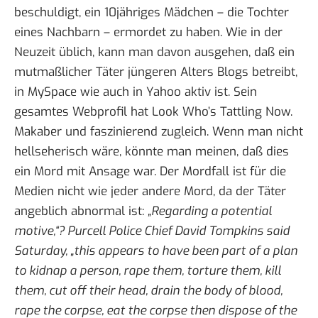
beschuldigt
, ein 10jähriges Mädchen – die Tochter
eines Nachbarn – ermordet zu haben. Wie in der
Neuzeit üblich, kann man davon ausgehen, daß ein
mutmaßlicher Täter jüngeren Alters
Blogs
betreibt,
in MySpace wie auch in Yahoo aktiv ist. Sein
gesamtes Webprofil hat
Look Who’s Tattling Now
.
Makaber und faszinierend zugleich. Wenn man nicht
hellseherisch wäre, könnte man meinen, daß dies
ein Mord mit Ansage war. Der Mordfall ist für die
Medien nicht wie jeder andere Mord, da der Täter
angeblich abnormal ist:
„Regarding a potential
motive,“? Purcell Police Chief David Tompkins said
Saturday, „this appears to have been part of a plan
to kidnap a person, rape them, torture them, kill
them, cut off their head, drain the body of blood,
rape the corpse, eat the corpse then dispose of the