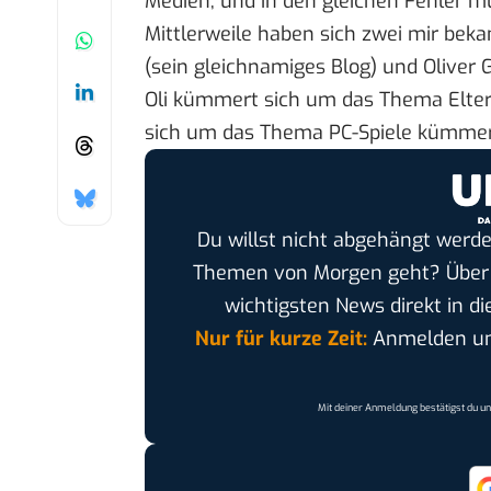
Medien, und in den gleichen Fehler 
Mittlerweile haben sich zwei mir beka
(sein
gleichnamiges Blog
) und Oliver 
Oli kümmert sich um das Thema
Elte
sich um das Thema PC-Spiele kümme
Du willst nicht abgehängt werde
Themen von Morgen geht? Übe
wichtigsten News direkt in di
Nur für kurze Zeit:
Anmelden und
Mit deiner Anmeldung bestätigst du u