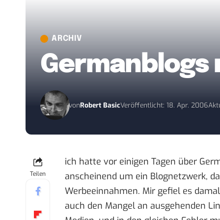
ARCHIV
Germanblogs 
von
Robert Basic
Veröffentlicht: 18. Apr. 2006
Akt
ich hatte vor einigen Tagen
über Germ
Teilen
anscheinend um ein Blognetzwerk, das
Werbeeinnahmen. Mir gefiel es damals 
auch den Mangel an ausgehenden Links