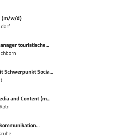
r (m/w/d)
ldorf
nager touristische...
schborn
t Schwerpunkt Socia...
t
dia and Content (m...
 Köln
kommunikation...
sruhe