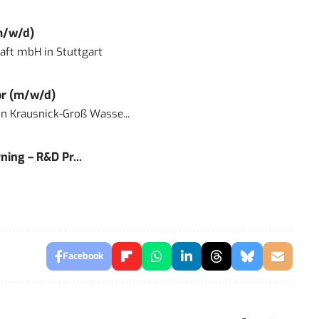
m/w/d)
haft mbH
in
Stuttgart
or (m/w/d)
in
Krausnick-Groß Wasse...
ning – R&D Pr...
Facebook