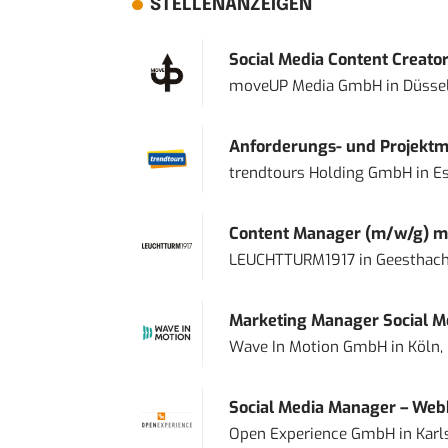
STELLENANZEIGEN
Social Media Content Creato
moveUP Media GmbH
in
Düsse
Anforderungs- und Projektma
trendtours Holding GmbH
in
E
Content Manager (m/w/g) mi
LEUCHTTURM1917
in
Geesthach
Marketing Manager Social Me
Wave In Motion GmbH
in
Köln,
Social Media Manager – Web
Open Experience GmbH
in
Karl