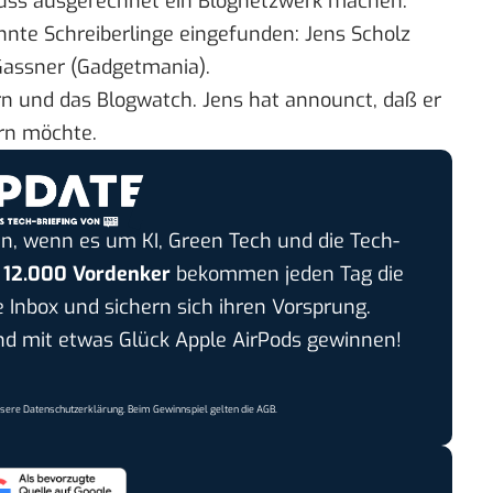
muss ausgerechnet ein Blognetzwerk machen.
nnte Schreiberlinge eingefunden: Jens Scholz
Gassner (
Gadgetmania
).
rn
und das
Blogwatch
. Jens hat
announct
, daß er
rn möchte.
n, wenn es um KI, Green Tech und die Tech-
r
12.000 Vordenker
bekommen jeden Tag die
e Inbox und sichern sich ihren Vorsprung.
 mit etwas Glück Apple AirPods gewinnen!
nsere
Datenschutzerklärung
. Beim Gewinnspiel gelten die
AGB
.