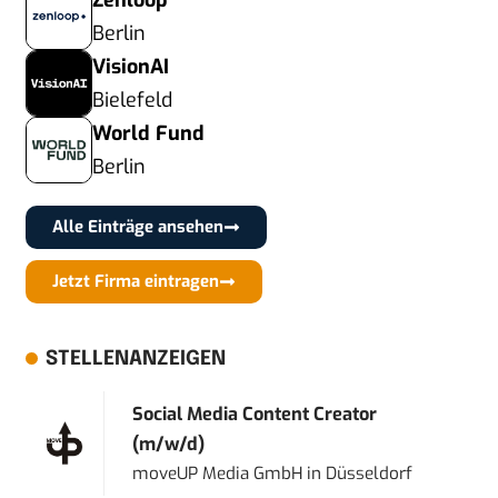
Zenloop
Berlin
VisionAI
Bielefeld
World Fund
Berlin
Alle Einträge ansehen
Jetzt Firma eintragen
STELLENANZEIGEN
Social Media Content Creator
(m/w/d)
moveUP Media GmbH
in
Düsseldorf