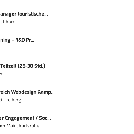
nager touristische...
schborn
ning – R&D Pr...
eilzeit (25-30 Std.)
en
eich Webdesign &amp...
i Freiberg
r Engagement / Soc...
 am Main, Karlsruhe