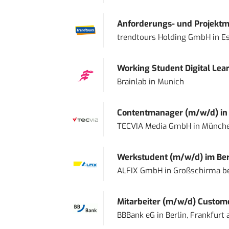
Anforderungs- und Projektma
trendtours Holding GmbH
in
E
Working Student Digital Lear
Brainlab
in
Munich
Contentmanager (m/w/d) in T
TECVIA Media GmbH
in
Münch
Werkstudent (m/w/d) im Ber
ALFIX GmbH
in
Großschirma be
Mitarbeiter (m/w/d) Custome
BBBank eG
in
Berlin, Frankfurt