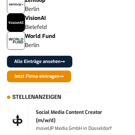
Zenloop
Berlin
VisionAI
Bielefeld
World Fund
Berlin
Alle Einträge ansehen
Jetzt Firma eintragen
STELLENANZEIGEN
Social Media Content Creator
(m/w/d)
moveUP Media GmbH
in
Düsseldorf