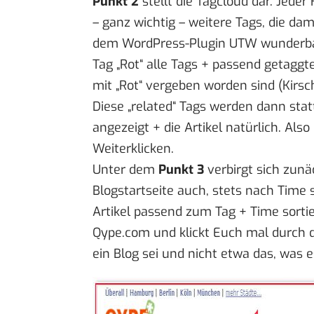
Punkt 2
stellt die Tagcloud dar. Jeder 
– ganz wichtig – weitere Tags, die dam
dem WordPress-Plugin UTW wunderbar 
Tag „Rot“ alle Tags + passend getaggt
mit „Rot“ vergeben worden sind (Kirsc
Diese „related“ Tags werden dann sta
angezeigt + die Artikel natürlich. Al
Weiterklicken.
Unter dem
Punkt 3
verbirgt sich zunäc
Blogstartseite auch, stets nach Time 
Artikel passend zum Tag + Time sortie
Qype.com
und klickt Euch mal durch di
ein Blog sei und nicht etwa das, was e