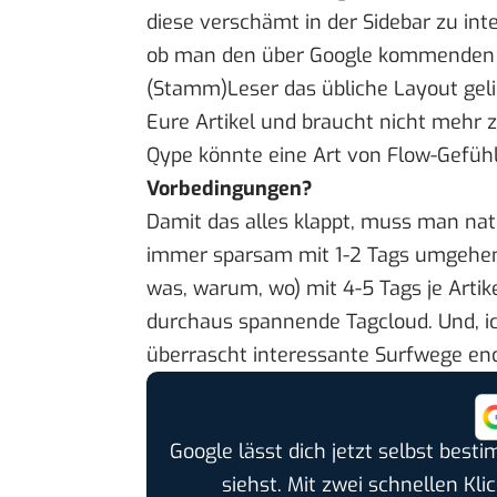
diese verschämt in der Sidebar zu int
ob man den über Google kommenden Le
(Stamm)Leser das übliche Layout gel
Eure Artikel und braucht nicht mehr 
Qype könnte eine Art von Flow-Gefüh
Vorbedingungen?
Damit das alles klappt, muss man natü
immer sparsam mit 1-2 Tags umgehen,
was, warum, wo) mit 4-5 Tags je Artike
durchaus spannende Tagcloud. Und, ic
überrascht interessante Surfwege end
Google lässt dich jetzt selbst bes
siehst. Mit zwei schnellen Kli