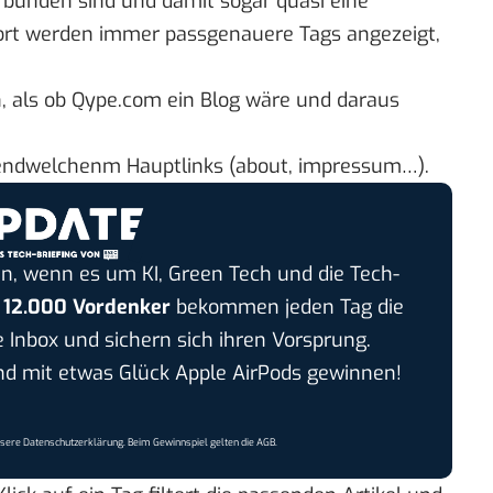
erbunden sind und damit sogar quasi eine
, dort werden immer passgenauere Tags angezeigt,
, als ob
Qype.com
ein Blog wäre und daraus
rgendwelchenm Hauptlinks (about, impressum…).
n, wenn es um KI, Green Tech und die Tech-
r
12.000 Vordenker
bekommen jeden Tag die
e Inbox und sichern sich ihren Vorsprung.
 mit etwas Glück Apple AirPods gewinnen!
nsere
Datenschutzerklärung
. Beim Gewinnspiel gelten die
AGB
.