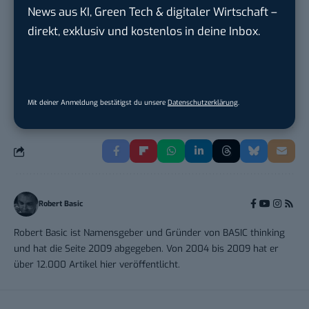
Heilbronn, F...
News aus KI, Green Tech & digitaler Wirtschaft –
direkt, exklusiv und kostenlos in deine Inbox.
Endpoint Security Engineer – OT (f/m/x)
ZEISS
in
Oberkochen (Baden-Württemberg),
München
Mit deiner Anmeldung bestätigst du unsere
Datenschutzerklärung
.
Robert Basic
Robert Basic ist Namensgeber und Gründer von BASIC thinking
und hat die Seite 2009 abgegeben. Von 2004 bis 2009 hat er
über 12.000 Artikel hier veröffentlicht.