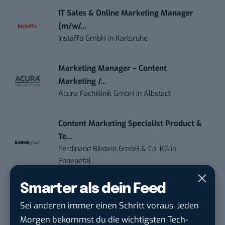
IT Sales & Online Marketing Manager
(m/w/...
Instaffo GmbH
in
Karlsruhe
Marketing Manager – Content
Marketing /...
Acura Fachklinik GmbH
in
Albstadt
Content Marketing Specialist Product &
Te...
Ferdinand Bilstein GmbH & Co. KG
in
Ennepetal
Smarter als dein Feed
Sales-Manager (m/w/d) Online-
Marketing
Sei anderen immer einen Schritt voraus. Jeden
.wtv Württemberger Medien GmbH & ...
in
Morgen bekommst du die wichtigsten Tech-