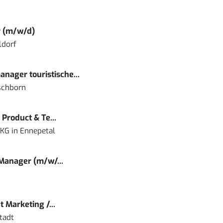
r (m/w/d)
ldorf
nager touristische...
schborn
Product & Te...
 KG
in
Ennepetal
 Manager (m/w/...
 Marketing /...
tadt