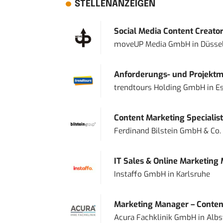
STELLENANZEIGEN
Social Media Content Creato
moveUP Media GmbH
in
Düsse
Anforderungs- und Projektma
trendtours Holding GmbH
in
E
Content Marketing Specialist 
Ferdinand Bilstein GmbH & Co.
IT Sales & Online Marketing
Instaffo GmbH
in
Karlsruhe
Marketing Manager – Content
Acura Fachklinik GmbH
in
Albs