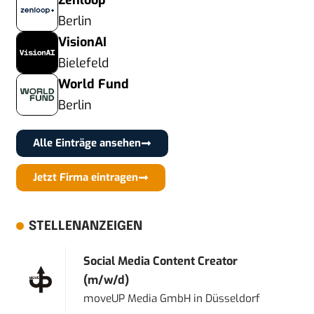
Zenloop
Berlin
VisionAI
Bielefeld
World Fund
Berlin
Alle Einträge ansehen
Jetzt Firma eintragen
STELLENANZEIGEN
Social Media Content Creator
(m/w/d)
moveUP Media GmbH
in
Düsseldorf