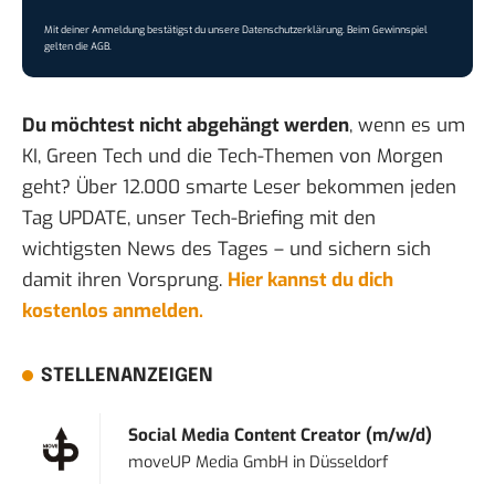
Mit deiner Anmeldung bestätigst du unsere
Datenschutzerklärung
. Beim Gewinnspiel
gelten die
AGB
.
Du möchtest nicht abgehängt werden
, wenn es um
KI, Green Tech und die Tech-Themen von Morgen
geht? Über 12.000 smarte Leser bekommen jeden
Tag UPDATE, unser Tech-Briefing mit den
wichtigsten News des Tages – und sichern sich
damit ihren Vorsprung.
Hier kannst du dich
kostenlos anmelden.
STELLENANZEIGEN
Social Media Content Creator (m/w/d)
moveUP Media GmbH
in
Düsseldorf