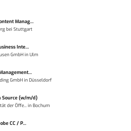
Content Manag...
rg bei Stuttgart
siness Inte...
ausen GmbH
in
Ulm
 Management...
lding GmbH
in
Düsseldorf
 Source (w/m/d)
ät der Öffe...
in
Bochum
obe CC / P...