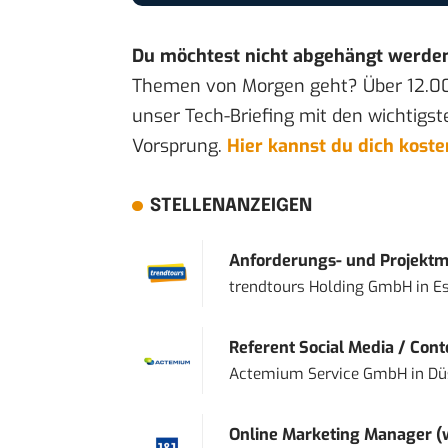
Du möchtest nicht abgehängt werde
Themen von Morgen geht? Über 12.0
unser Tech-Briefing mit den wichtigst
Vorsprung.
Hier kannst du dich kost
STELLENANZEIGEN
Anforderungs- und Projektma
trendtours Holding GmbH
in
E
Referent Social Media / Con
Actemium Service GmbH
in
Dü
Online Marketing Manager 