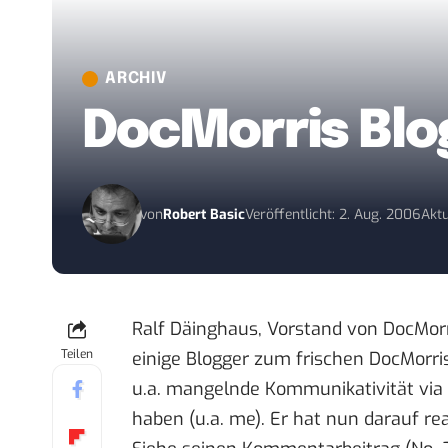
ARCHIV
DocMorris Blog
von
Robert Basic
Veröffentlicht: 2. Aug. 2006
Aktu
Ralf Däinghaus, Vorstand von DocMorr
Teilen
einige Blogger zum frischen
DocMorri
u.a. mangelnde Kommunikativität vi
haben (
u.a. me
). Er hat nun darauf rea