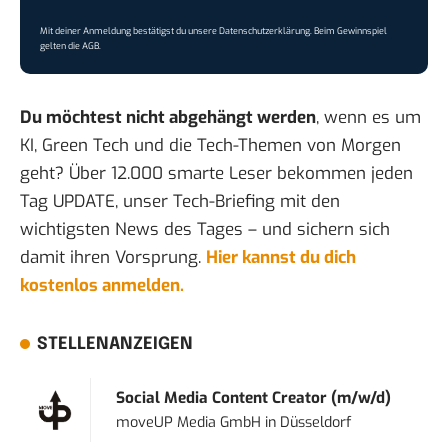
Mit deiner Anmeldung bestätigst du unsere
Datenschutzerklärung
. Beim Gewinnspiel
gelten die
AGB
.
Du möchtest nicht abgehängt werden
, wenn es um
KI, Green Tech und die Tech-Themen von Morgen
geht? Über 12.000 smarte Leser bekommen jeden
Tag UPDATE, unser Tech-Briefing mit den
wichtigsten News des Tages – und sichern sich
damit ihren Vorsprung.
Hier kannst du dich
kostenlos anmelden.
STELLENANZEIGEN
Social Media Content Creator (m/w/d)
moveUP Media GmbH
in
Düsseldorf