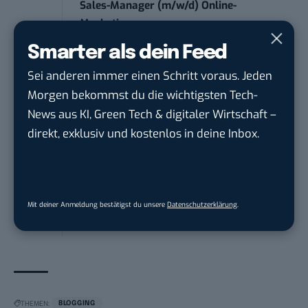
Sales-Manager (m/w/d) Online-
Marketing
.wtv Württemberger Medien GmbH & ...
in
Smarter als dein Feed
Heilbronn, F...
Sei anderen immer einen Schritt voraus. Jeden
Morgen bekommst du die wichtigsten Tech-
Endpoint Security Engineer – OT (f/m/x)
News aus KI, Green Tech & digitaler Wirtschaft –
ZEISS
in
Oberkochen (Baden-Württemberg),
München
direkt, exklusiv und kostenlos in deine Inbox.
Content Manager Agrar (m/w/d)
befristet aufgr...
Mit deiner Anmeldung bestätigst du unsere
Datenschutzerklärung
.
Josera Erbacher Service GmbH & Co...
in
Remote / Mob...
THEMEN:
BLOGGING