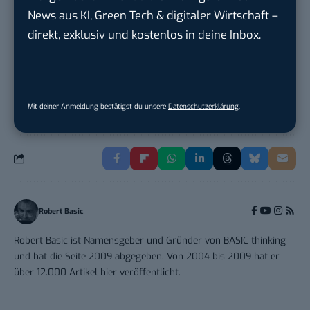
Tropical Island Holding GmbH
in
Krausnick-
News aus KI, Green Tech & digitaler Wirtschaft –
Groß Wasse...
direkt, exklusiv und kostenlos in deine Inbox.
Mit deiner Anmeldung bestätigst du unsere
Datenschutzerklärung
.
THEMEN:
BLOGGING
Robert Basic
Robert Basic ist Namensgeber und Gründer von BASIC thinking
und hat die Seite 2009 abgegeben. Von 2004 bis 2009 hat er
über 12.000 Artikel hier veröffentlicht.