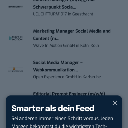
Schwerpunkt Socia...
LEUCHTTURM1917
in
Geesthacht
Marketing Manager Social Media and
Content (m...
Wave In Motion GmbH
in
Köln, Köln
Social Media Manager –
Webkommunikation...
Open Experience GmbH
in
Karlsruhe
Editorial Prompt Engineer (m/w/d)
Motor Presse Verlagsgesellschaft mbH
in
Smarter als dein Feed
Stuttgart
Sei anderen immer einen Schritt voraus. Jeden
PR & Social Media Coordinator (m/w/d)
Morgen bekommst du die wichtigsten Tech-