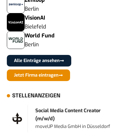
Zenloop
Berlin
VisionAI
Bielefeld
World Fund
Berlin
Alle Einträge ansehen
Jetzt Firma eintragen
STELLENANZEIGEN
Social Media Content Creator
(m/w/d)
moveUP Media GmbH
in
Düsseldorf