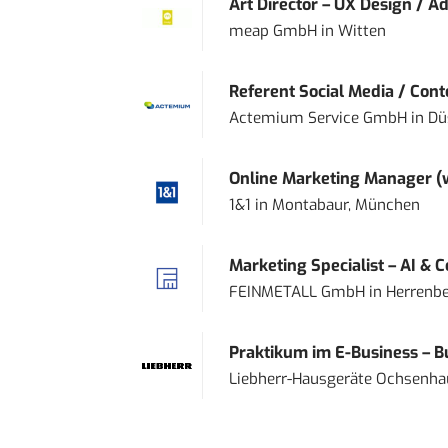
Art Director – UX Design / Ad
meap GmbH
in
Witten
Referent Social Media / Con
Actemium Service GmbH
in
Dü
Online Marketing Manager 
1&1
in
Montabaur, München
Marketing Specialist – AI & 
FEINMETALL GmbH
in
Herrenbe
Praktikum im E-Business – Bu
Liebherr-Hausgeräte Ochsenh