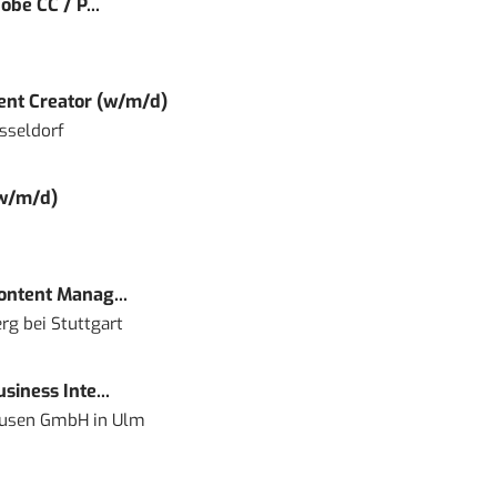
obe CC / P...
tent Creator (w/m/d)
sseldorf
(w/m/d)
Content Manag...
rg bei Stuttgart
siness Inte...
ausen GmbH
in
Ulm