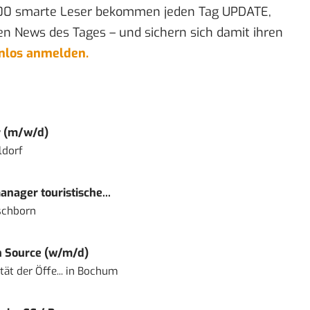
00 smarte Leser bekommen jeden Tag UPDATE,
en News des Tages – und sichern sich damit ihren
enlos anmelden.
r (m/w/d)
ldorf
nager touristische...
schborn
 Source (w/m/d)
ät der Öffe...
in
Bochum