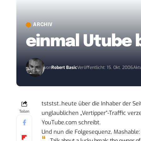
ARCHIV
einmal Utube 
von
Robert Basic
Veröffentlicht: 15. Okt. 2006
Aktu
tststst..heute über die Inhaber der S
Teilen
unglaublichen „Vertipper“-Traffic verz
YouTube.com schreibt.
Und nun die Folgesequenz,
Mashable
:
Talk about a lucky break: the owner o