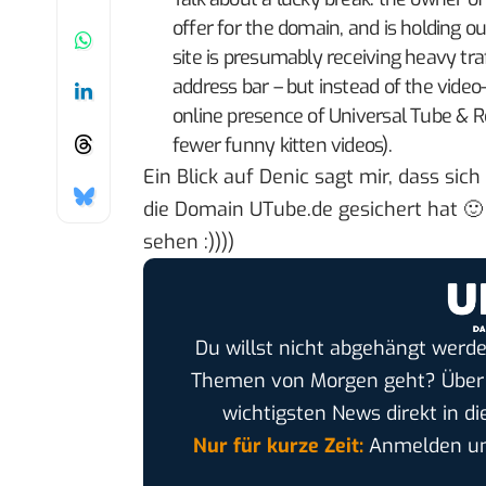
offer for the domain, and is holding out
site is presumably receiving heavy traff
address bar – but instead of the video-
online presence of Universal Tube & 
fewer funny kitten videos).
Ein Blick auf Denic sagt mir, dass si
die Domain UTube.de gesichert hat 🙂
sehen :))))
Du willst nicht abgehängt werde
Themen von Morgen geht? Übe
wichtigsten News direkt in di
Nur für kurze Zeit:
Anmelden und