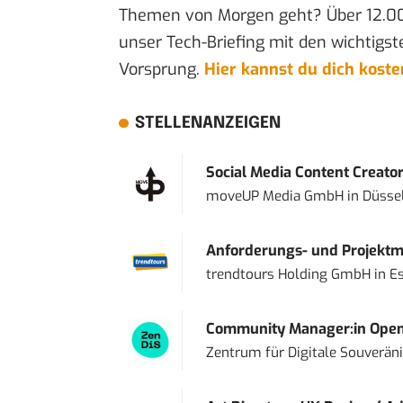
Themen von Morgen geht? Über 12.0
unser Tech-Briefing mit den wichtigst
Vorsprung.
Hier kannst du dich kost
STELLENANZEIGEN
Social Media Content Creato
moveUP Media GmbH
in
Düsse
Anforderungs- und Projektma
trendtours Holding GmbH
in
E
Community Manager:in Open
Zentrum für Digitale Souveränit