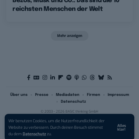
Bezos, Musk und Co.: Das sind die 10
reichsten Menschen der Welt
Mehr anzeigen
Über uns
Presse
Mediadaten
Firmen
Impressum
Datenschutz
© 2003 - 2026 BASIC thinking GmbH
Wir benutzen Cookies, um die Nutzerfreundlichkeit der
Alles
iPhone 17 Pro sichern:
Für 1 € +
Website zu verbessern. Durch deinen Besuch stimmst
klar!
200 € Hardware-Bonus!
du dem
Datenschutz
zu.