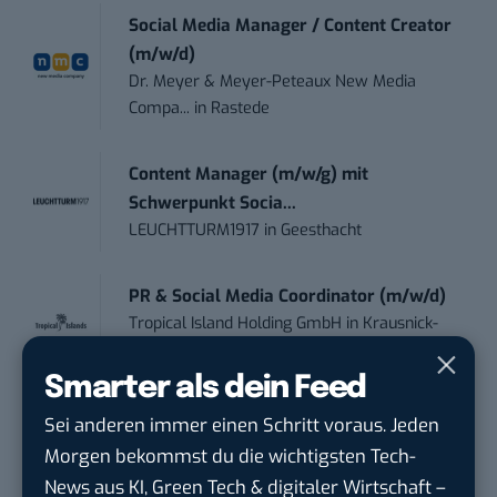
Social Media Manager / Content Creator
(m/w/d)
Dr. Meyer & Meyer-Peteaux New Media
Compa...
in
Rastede
Content Manager (m/w/g) mit
Schwerpunkt Socia...
LEUCHTTURM1917
in
Geesthacht
PR & Social Media Coordinator (m/w/d)
Tropical Island Holding GmbH
in
Krausnick-
Groß Wasse...
Smarter als dein Feed
Editorial Prompt Engineer (m/w/d)
Sei anderen immer einen Schritt voraus. Jeden
Motor Presse Verlagsgesellschaft mbH
in
Morgen bekommst du die wichtigsten Tech-
Stuttgart
News aus KI, Green Tech & digitaler Wirtschaft –