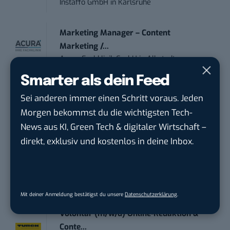
Instaffo GmbH
in
Karlsruhe
Marketing Manager – Content
Marketing /...
Acura Fachklinik GmbH
in
Albstadt
Smarter als dein Feed
Content Marketing Specialist Product &
Sei anderen immer einen Schritt voraus. Jeden
Te...
Morgen bekommst du die wichtigsten Tech-
Ferdinand Bilstein GmbH & Co. KG
in
News aus KI, Green Tech & digitaler Wirtschaft –
Ennepetal
direkt, exklusiv und kostenlos in deine Inbox.
Social Media – / Channel – Lead (...
EDEKA Südwest Stiftung & Co. KG
in
Offenburg
Mit deiner Anmeldung bestätigst du unsere
Datenschutzerklärung
.
Volontär (m/w/d) Online-Redaktion &
Conte...