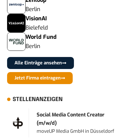
Zenloop
Berlin
VisionAI
Bielefeld
World Fund
Berlin
Alle Einträge ansehen
Jetzt Firma eintragen
STELLENANZEIGEN
Social Media Content Creator
(m/w/d)
moveUP Media GmbH
in
Düsseldorf