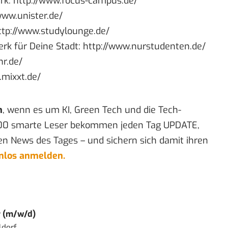
rk:
http://www.focus-campus.de/
www.unister.de/
ttp://www.studylounge.de/
rk für Deine Stadt:
http://www.nurstudenten.de/
nr.de/
.mixxt.de/
n
, wenn es um KI, Green Tech und die Tech-
00 smarte Leser bekommen jeden Tag UPDATE,
en News des Tages – und sichern sich damit ihren
enlos anmelden.
r (m/w/d)
ldorf