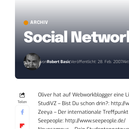
ARCHIV
Social Networ
von
Robert Basic
Veröffentlicht: 28. Feb. 2007
Akt
Oliver hat auf
Webworkblogger
eine L
Teilen
StudiVZ – Bist Du schon drin?:
http://
Zeeya – Der internationale Treffpunkt 
Seepeople:
http://www.seepeople.de/