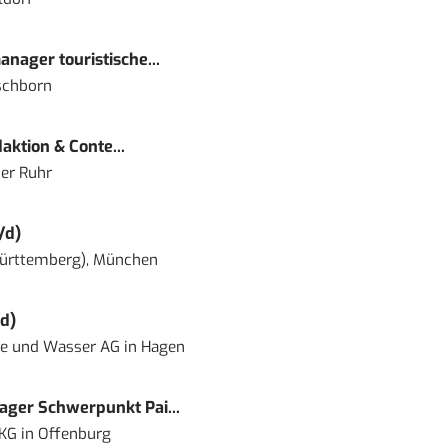
nager touristische...
schborn
ktion & Conte...
er Ruhr
/d)
ürttemberg), München
d)
ie und Wasser AG
in
Hagen
ger Schwerpunkt Pai...
 KG
in
Offenburg