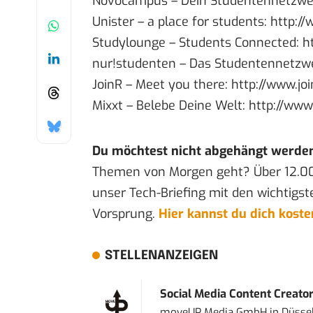
Novocampus – Dein Studentennetzwe
Unister – a place for students:
http://
Studylounge – Students Connected:
h
nur!studenten – Das Studentennetzwe
JoinR – Meet you there:
http://www.joi
Mixxt – Belebe Deine Welt:
http://www
Du möchtest nicht abgehängt werde
Themen von Morgen geht? Über 12.0
unser Tech-Briefing mit den wichtigst
Vorsprung.
Hier kannst du dich kost
STELLENANZEIGEN
Social Media Content Creato
moveUP Media GmbH
in
Düsse