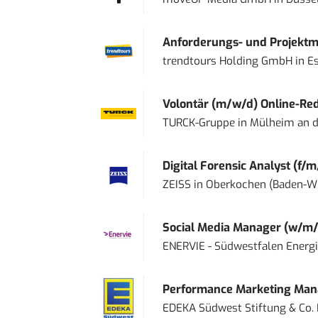
Anforderungs- und Projektma
trendtours Holding GmbH
in
E
Volontär (m/w/d) Online-Reda
TURCK-Gruppe
in
Mülheim an d
Digital Forensic Analyst (f/m
ZEISS
in
Oberkochen (Baden-W
Social Media Manager (w/m/
ENERVIE - Südwestfalen Energ
Performance Marketing Mana
EDEKA Südwest Stiftung & Co.