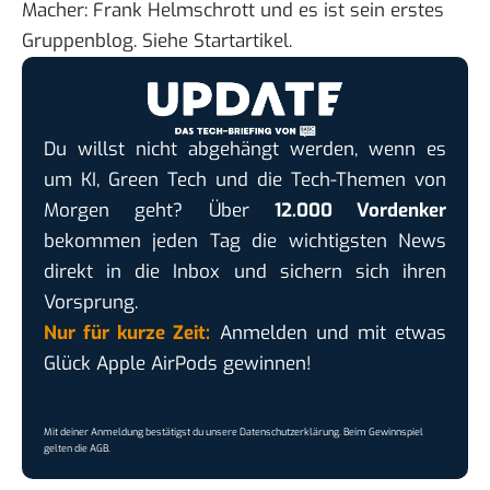
Macher:
Frank Helmschrott
und es ist sein erstes
Gruppenblog. Siehe
Startartikel
.
Du willst nicht abgehängt werden, wenn es
um KI, Green Tech und die Tech-Themen von
Morgen geht? Über
12.000 Vordenker
bekommen jeden Tag die wichtigsten News
direkt in die Inbox und sichern sich ihren
Vorsprung.
Nur für kurze Zeit:
Anmelden und mit etwas
Glück Apple AirPods gewinnen!
Mit deiner Anmeldung bestätigst du unsere
Datenschutzerklärung
. Beim Gewinnspiel
gelten die
AGB
.