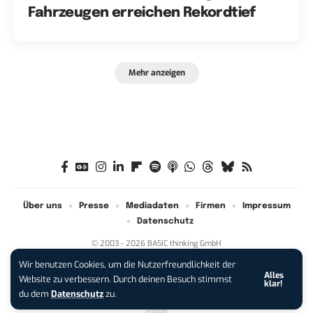
Fahrzeugen erreichen Rekordtief
Mehr anzeigen
Über uns
Presse
Mediadaten
Firmen
Impressum
Datenschutz
© 2003 - 2026 BASIC thinking GmbH
Wir benutzen Cookies, um die Nutzerfreundlichkeit der
Alles
iPhone 17 Pro sichern:
Für 1 € +
Website zu verbessern. Durch deinen Besuch stimmst
klar!
200 € Hardware-Bonus!
du dem
Datenschutz
zu.
Anzeige