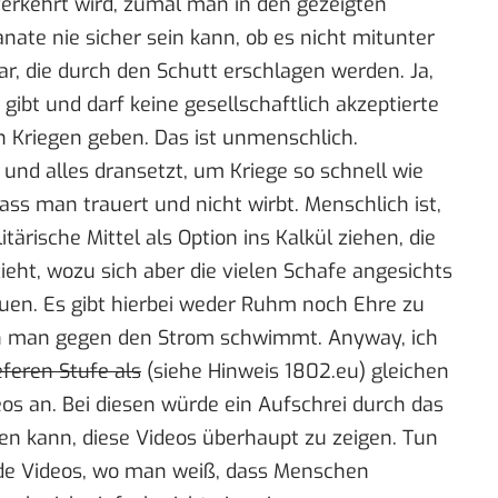
verkehrt wird, zumal man in den gezeigten
anate nie sicher sein kann, ob es nicht mitunter
gar, die durch den Schutt erschlagen werden. Ja,
gibt und darf keine gesellschaftlich akzeptierte
 Kriegen geben. Das ist unmenschlich.
und alles dransetzt, um Kriege so schnell wie
ass man trauert und nicht wirbt. Menschlich ist,
tärische Mittel als Option ins Kalkül ziehen, die
eht, wozu sich aber die vielen Schafe angesichts
uen. Es gibt hierbei weder Ruhm noch Ehre zu
nn man gegen den Strom schwimmt. Anyway, ich
eferen Stufe als
(
siehe Hinweis 1802.eu
) gleichen
os an. Bei diesen würde ein Aufschrei durch das
en kann, diese Videos überhaupt zu zeigen. Tun
ende Videos, wo man weiß, dass Menschen