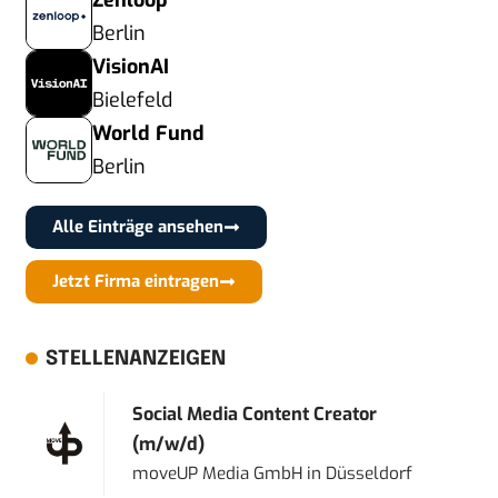
Zenloop
Berlin
VisionAI
Bielefeld
World Fund
Berlin
Alle Einträge ansehen
Jetzt Firma eintragen
STELLENANZEIGEN
Social Media Content Creator
(m/w/d)
moveUP Media GmbH
in
Düsseldorf