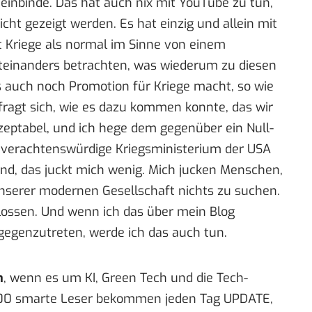
inbinde. Das hat auch nix mit YouTube zu tun,
cht gezeigt werden. Es hat einzig und allein mit
t Kriege als normal im Sinne von einem
teinanders betrachten, was wiederum zu diesen
 auch noch Promotion für Kriege macht, so wie
ragt sich, wie es dazu kommen konnte, das wir
akzeptabel, und ich hege dem gegenüber ein Null-
 verachtenswürdige Kriegsministerium der USA
ind, das juckt mich wenig. Mich jucken Menschen,
unserer modernen Gesellschaft nichts zu suchen.
ossen. Und wenn ich das über mein Blog
egenzutreten, werde ich das auch tun.
n
, wenn es um KI, Green Tech und die Tech-
00 smarte Leser bekommen jeden Tag UPDATE,