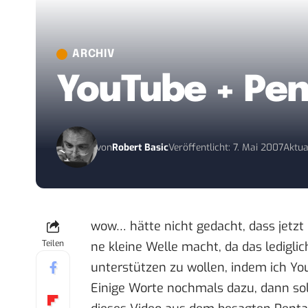
ARCHIV
YouTube + Pent
von
Robert Basic
Veröffentlicht: 7. Mai 2007
Aktua
wow… hätte nicht gedacht, dass jetzt
Teilen
ne kleine Welle macht, da das ledigl
unterstützen zu wollen, indem ich Y
Einige Worte nochmals dazu, dann soll