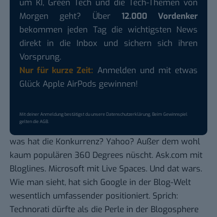
um KI, Green Tech und die Tech-Themen von
Morgen geht? Über
12.000 Vordenker
bekommen jeden Tag die wichtigsten News
direkt in die Inbox und sichern sich ihren
Vorsprung.
Nur für kurze Zeit:
Anmelden und mit etwas
Glück Apple AirPods gewinnen!
Mit deiner Anmeldung bestätigst du unsere
Datenschutzerklärung
. Beim Gewinnspiel
gelten die
AGB
.
was hat die Konkurrenz? Yahoo? Außer dem wohl
kaum populären 360 Degrees nüscht. Ask.com mit
Bloglines. Microsoft mit Live Spaces. Und dat wars.
Wie man sieht, hat sich Google in der Blog-Welt
wesentlich umfassender positioniert. Sprich:
Technorati dürfte als die Perle in der Blogosphere