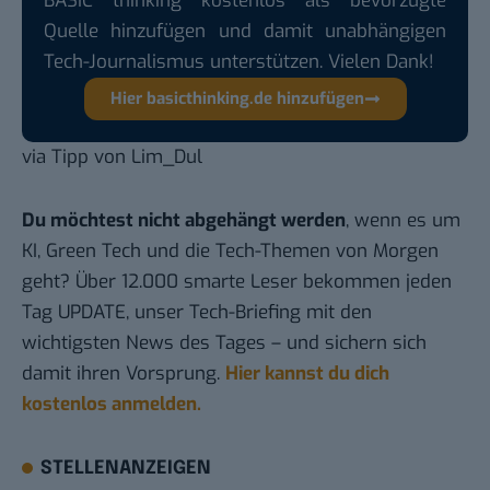
BASIC thinking kostenlos als bevorzugte
Quelle hinzufügen und damit unabhängigen
Tech-Journalismus unterstützen. Vielen Dank!
Hier basicthinking.de hinzufügen
via
Tipp
von
Lim_Dul
Du möchtest nicht abgehängt werden
, wenn es um
KI, Green Tech und die Tech-Themen von Morgen
geht? Über 12.000 smarte Leser bekommen jeden
Tag UPDATE, unser Tech-Briefing mit den
wichtigsten News des Tages – und sichern sich
damit ihren Vorsprung.
Hier kannst du dich
kostenlos anmelden.
STELLENANZEIGEN