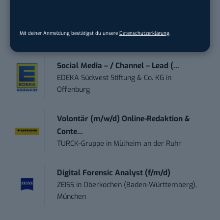
Content Marketing Specialist Product &
Te...
Ferdinand Bilstein GmbH & Co. KG
in
Mit deiner Anmeldung bestätigst du unsere
Datenschutzerklärung
.
Ennepetal
Social Media – / Channel – Lead (...
EDEKA Südwest Stiftung & Co. KG
in
Offenburg
Volontär (m/w/d) Online-Redaktion &
Conte...
TURCK-Gruppe
in
Mülheim an der Ruhr
Digital Forensic Analyst (f/m/d)
ZEISS
in
Oberkochen (Baden-Württemberg),
München