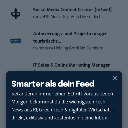
Social Media Content Creator (m/w/d)
moveUP Media GmbH
in
Düsseldorf
Anforderungs- und Projektmanager
touristische...
trendtours Holding GmbH
in
Eschborn
IT Sales & Online Marketing Manager
(m/w/...
Instaffo GmbH
in
Karlsruhe
Smarter als dein Feed
Sei anderen immer einen Schritt voraus. Jeden
Marketing Manager – Content
Morgen bekommst du die wichtigsten Tech-
Marketing /...
News aus KI, Green Tech & digitaler Wirtschaft –
Acura Fachklinik GmbH
in
Albstadt
direkt, exklusiv und kostenlos in deine Inbox.