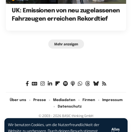
UK: Emissionen von neu zugelassenen
Fahrzeugen erreichen Rekordtief
Mehr anzeigen
Über uns
Presse
Mediadaten
Firmen
Impressum
Datenschutz
© 2003 - 2026 BASIC thinking GmbH
Wir benutzen Cookies, um die Nutzerfreundlichkeit der
Alles
iPhone 17 Pro sichern:
Für 1 € +
Website zu verbessern. Durch deinen Besuch stimmst