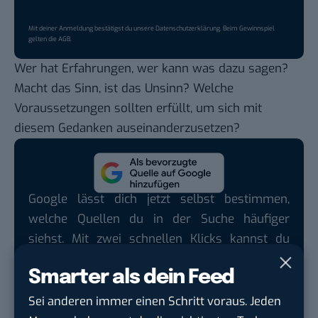
Mit deiner Anmeldung bestätigst du unsere
Datenschutzerklärung
. Beim Gewinnspiel
gelten die
AGB
.
Wer hat Erfahrungen, wer kann was dazu sagen?
Macht das Sinn, ist das Unsinn? Welche
Voraussetzungen sollten erfüllt, um sich mit
diesem Gedanken auseinanderzusetzen?
Google lässt dich jetzt selbst bestimmen,
welche Quellen du in der Suche häufiger
siehst. Mit zwei schnellen Klicks kannst du
BASIC thinking kostenlos als bevorzugte
Smarter als dein Feed
Quelle hinzufügen und damit unabhängigen
Tech-Journalismus unterstützen. Vielen Dank!
Sei anderen immer einen Schritt voraus. Jeden