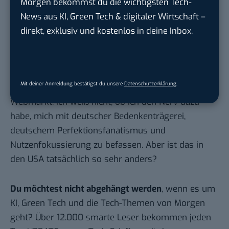
Morgen bekommst du die wichtigsten Tech-
Hier basicthinking.de hinzufügen
News aus KI, Green Tech & digitaler Wirtschaft –
Ach ja, mit ein Punkt, warum ich das Thema bringe,
direkt, exklusiv und kostenlos in deine Inbox.
hat auch was mit meinen eigenen Überlegungen zu
tun. Ob ich hier oder in den USA starten soll. Zu
groß sind meine Bedenken gegenüber dem
Mit deiner Anmeldung bestätigst du unsere
Datenschutzerklärung
.
ungemein zähen und lahmarschigen deutschen
Webmarkt. Ich weiß nicht, ob ich den Nerv dazu
habe, mich mit deutscher Bedenkenträgerei,
deutschem Perfektionsfanatismus und
Nutzenfokussierung zu befassen. Aber ist das in
den USA tatsächlich so sehr anders?
Du möchtest nicht abgehängt werden
, wenn es um
KI, Green Tech und die Tech-Themen von Morgen
geht? Über 12.000 smarte Leser bekommen jeden