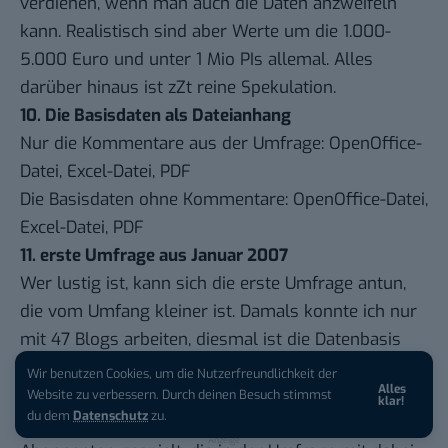
verdienen, wenn man auch die Daten anzweifeln
kann. Realistisch sind aber Werte um die 1.000-
5.000 Euro und unter 1 Mio PIs allemal. Alles
darüber hinaus ist zZt reine Spekulation.
10. Die Basisdaten als Dateianhang
Nur die Kommentare aus der Umfrage:
OpenOffice-
Datei
,
Excel-Datei
,
PDF
Die Basisdaten ohne Kommentare:
OpenOffice-Datei
,
Excel-Datei
,
PDF
11. erste Umfrage aus Januar 2007
Wer lustig ist, kann sich
die erste Umfrage antun
,
die vom Umfang kleiner ist. Damals konnte ich nur
mit 47 Blogs arbeiten, diesmal ist die Datenbasis
mit 117 Blogs also schon etwas zuverlässiger.
Wir benutzen Cookies, um die Nutzerfreundlichkeit der
Alles
iPhone 17 Pro sichern:
Für 1 € +
So, genug, Charts, kann keine mehr sehen:)) Habe
Website zu verbessern. Durch deinen Besuch stimmst
klar!
200 € Hardware-Bonus!
du dem
Datenschutz
zu.
zB nicht mit der Google-Quote oder der Anzahl RSS
Anzeige