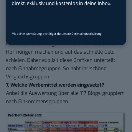
direkt, exklusiv und kostenlos in deine Inbox.
Mit deiner Anmeldung bestätigst du unsere
Datenschutzerklärung
.
Die Frage, wie alt ein Blog ist und was es umsetzt,
ist eine zentrale Frage für viele Newbies, die sich
Hoffnungen machen und auf das schnelle Geld
schielen. Daher explizit diese Grafiken unterteilt
nach Einnahmegruppen. So habt Ihr schöne
Vergleichsgruppen.
7. Welche Werbemittel werden eingesetzt?
Anbei die Auswertung über alle 117 Blogs gruppiert
nach Einkommensgruppen