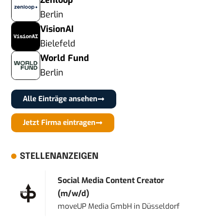
Zenloop
Berlin
VisionAI
Bielefeld
World Fund
Berlin
Alle Einträge ansehen
Jetzt Firma eintragen
STELLENANZEIGEN
Social Media Content Creator
(m/w/d)
moveUP Media GmbH
in
Düsseldorf