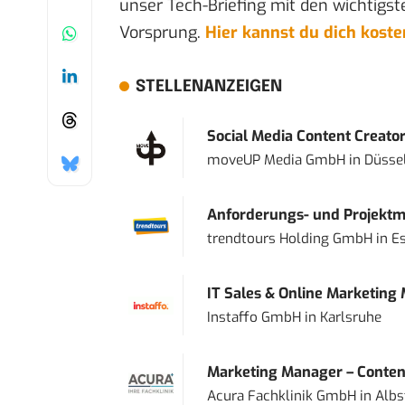
unser Tech-Briefing mit den wichtigst
Vorsprung.
Hier kannst du dich kost
STELLENANZEIGEN
Social Media Content Creato
moveUP Media GmbH
in
Düsse
Anforderungs- und Projektma
trendtours Holding GmbH
in
E
IT Sales & Online Marketing
Instaffo GmbH
in
Karlsruhe
Marketing Manager – Content
Acura Fachklinik GmbH
in
Albs