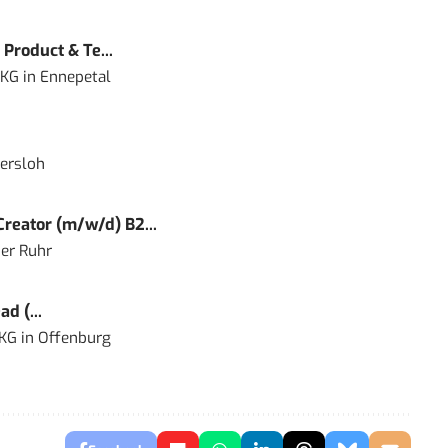
Product & Te...
 KG
in
Ennepetal
ersloh
reator (m/w/d) B2...
er Ruhr
d (...
 KG
in
Offenburg