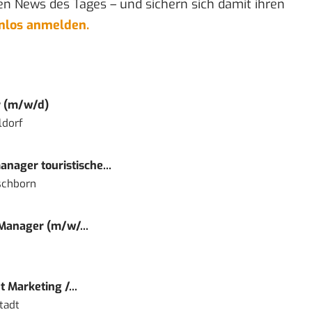
en News des Tages – und sichern sich damit ihren
enlos anmelden.
r (m/w/d)
ldorf
nager touristische...
schborn
 Manager (m/w/...
 Marketing /...
tadt