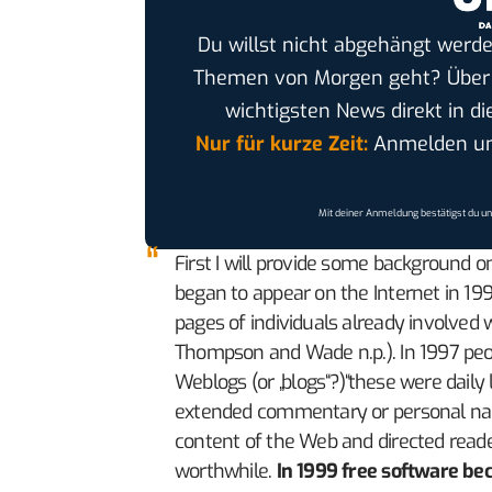
Du willst nicht abgehängt werde
Themen von Morgen geht? Übe
wichtigsten News direkt in di
Nur für kurze Zeit:
Anmelden und
Mit deiner Anmeldung bestätigst du u
First I will provide some background on 
began to appear on the Internet in 19
pages of individuals already involved w
Thompson and Wade n.p.). In 1997 peo
Weblogs (or „blogs“?)“these were dail
extended commentary or personal narra
content of the Web and directed reade
worthwhile.
In 1999 free software be