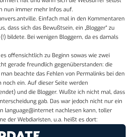
 formiert hat und wann sich die Websurfer selbst
n nun immer mehr Infos auf.
onvers.antville
. Einfach mal in den Kommentaren
, dass sich das Bewußtsein, ein „Blogger“ zu
!) bildete. Bei wenigen Bloggern, da es damals
 es offensichtlich zu Beginn sowas wie zwei
cht gerade freundlich gegenüberstanden: die
, man beachte das Fehlen von Permalinks bei den
h noch ein. Auf dieser Seite werden
det) und die Blogger. Wußte ich nicht mal, dass
nterscheidung gab. Das war jedoch nicht nur ein
an
language@internet nachlesen kann
, toller
ne der Webdiaristen, u.a. heißt es dort: