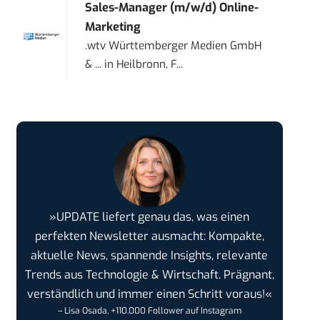
Sales-Manager (m/w/d) Online-
Marketing
.wtv Württemberger Medien GmbH
& ...
in
Heilbronn, F...
»UPDATE liefert genau das, was einen
perfekten Newsletter ausmacht: Kompakte,
aktuelle News, spannende Insights, relevante
Trends aus Technologie & Wirtschaft. Prägnant,
verständlich und immer einen Schritt voraus!«
– Lisa Osada, +110.000 Follower auf Instagram