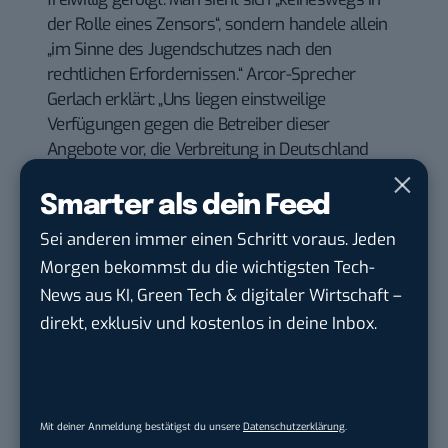
der Rolle eines Zensors“, sondern handele allein
„im Sinne des Jugendschutzes nach den
rechtlichen Erfordernissen.“ Arcor-Sprecher
Gerlach erklärt: „Uns liegen einstweilige
Verfügungen gegen die Betreiber dieser
Angebote vor, die Verbreitung in Deutschland
einzustellen oder den Anforderungen des
deutschen Rechts entsprechende Maßnahmen
Smarter als dein Feed
zum Jugendschutz umzusetzen.“
Sei anderen immer einen Schritt voraus. Jeden
Das gesamte Thema läuft unter dem Stichwort Net
Morgen bekommst du die wichtigsten Tech-
Neutrality, in der Wikipedia kann man sich
zum
News aus KI, Green Tech & digitaler Wirtschaft –
Sachverhalt informieren
(englisch, etwas spärlicher
direkt, exklusiv und kostenlos in deine Inbox.
kann man das Ganze in der
deutschen Wikipedia
nachlesen
).
Du möchtest nicht abgehängt werden
, wenn es um
Mit deiner Anmeldung bestätigst du unsere
Datenschutzerklärung
.