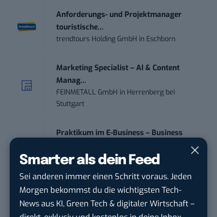
Anforderungs- und Projektmanager
touristische...
trendtours Holding GmbH
in
Eschborn
Marketing Specialist – AI & Content
Manag...
FEINMETALL GmbH
in
Herrenberg bei
Stuttgart
Praktikum im E-Business – Business
Inte...
Liebherr-Hausgeräte Ochsenhausen GmbH
Smarter als dein Feed
in
Ulm
Sei anderen immer einen Schritt voraus. Jeden
Morgen bekommst du die wichtigsten Tech-
Praktikant*in – Social Media
News aus KI, Green Tech & digitaler Wirtschaft –
Management...