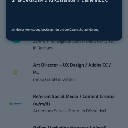
direkt, exklusiv und kostenlos in deine Inbox.
Garados Swimwear – MWN Holding GmbH
in
Düsseldorf
Community Manager:in Open Source
Mit deiner Anmeldung bestätigst du unsere
Datenschutzerklärung
.
(w/m/d)
Zentrum für Digitale Souveränität der Öffe...
in
Bochum
Art Director – UX Design / Adobe CC /
P...
meap GmbH
in
Witten
Referent Social Media / Content Creator
(w/m/d)
Actemium Service GmbH
in
Düsseldorf