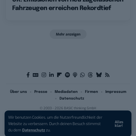
Fahrzeugen erreichen Rekordtief
Mehr anzeigen
Über uns
Presse
Mediadaten
Firmen
Impressum
Datenschutz
© 2003 - 2026 BASIC thinking GmbH
Wir benutzen Cookies, um die Nutzerfreundlichkeit der
Alles
iPhone 17 Pro sichern:
Für 1 € +
Website zu verbessern. Durch deinen Besuch stimmst
klar!
200 € Hardware-Bonus!
du dem
Datenschutz
zu.