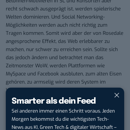
Belohnen-Motivieren in SL und Konsorten aber
recht schwach ausgeprägt ist, werden spielerische
Welten dominieren. Und Social Networking-
Möglichkeiten werden auch nicht richtig zum
Tragen kommen. Somit wird aber der von Rosedale
angesprochene Effekt, das Web erlebbarer zu
machen, nur schwer zu erreichen sein. Sollte sich
das jedoch ändern und betrachtet man das
Zeitmonster WoW, werden Plattformen wie
MySpace und Facebook ausbluten, zum alten Eisen
gehören, zu armselig wird deren System im
Vergleich zu den sozialen Interaktionsmöglichkeiten
in virtuellen Welten erscheinen. Alleine die
Smarter als dein Feed
Tatsache, dass man irgendwelche
Sei anderen immer einen Schritt voraus. Jeden
„Facebook/MySpace-Freunde“ als statisches
Morgen bekommst du die wichtigsten Tech-
Bildchen mit etwas Profildaten drumherum sieht,
News aus KI, Green Tech & digitaler Wirtschaft –