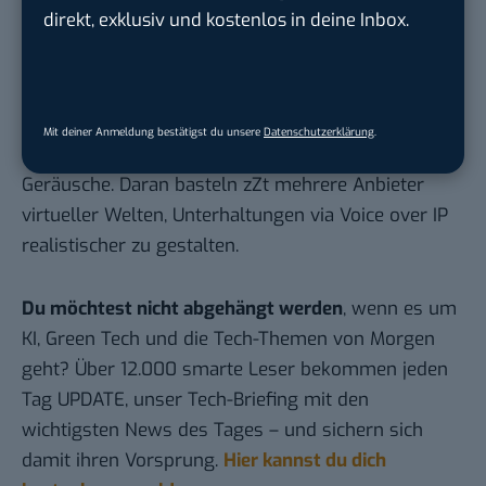
mutet jetzt schon archaisch an. Kommuniziere ich
direkt, exklusiv und kostenlos in deine Inbox.
mit ihm, muss ich ihm über eine schnöde Textbox
eine Nachricht zukommen lassen. Im Gegensatz zu
einer ambient sound Unterhaltung kommt das
ebenso archaisch daher. Ambient what? Je
Mit deiner Anmeldung bestätigst du unsere
Datenschutzerklärung
.
nachdem, wie ich mich drehe, höre ich andere
Geräusche. Daran basteln zZt mehrere Anbieter
virtueller Welten, Unterhaltungen via Voice over IP
realistischer zu gestalten.
Du möchtest nicht abgehängt werden
, wenn es um
KI, Green Tech und die Tech-Themen von Morgen
geht? Über 12.000 smarte Leser bekommen jeden
Tag UPDATE, unser Tech-Briefing mit den
wichtigsten News des Tages – und sichern sich
damit ihren Vorsprung.
Hier kannst du dich