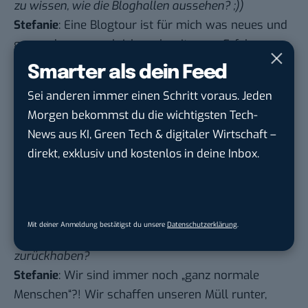
zu wissen, wie die Bloghallen aussehen? ;))
Stefanie
: Eine Blogtour ist für mich was neues und
genau darum mach ich auch mit, neue Erfahrungen
zu sammeln ist für mich die Grundlage für
Smarter als dein Feed
persönliche und kreative Weiterentwicklung.
Sei anderen immer einen Schritt voraus. Jeden
6.
Etwas ganz Persönliches zum Abschluss: hat Dich
Morgen bekommst du die wichtigsten Tech-
das ganze Drumherum um Deine Person verändert?
News aus KI, Green Tech & digitaler Wirtschaft –
Immerhin warst Du vorher ein völlig normaler,
direkt, exklusiv und kostenlos in deine Inbox.
unbekannter Mensch wie jeder andere auch, heute
kannst Du kaum noch auf die Straße, ohne
wiedererkannt und angequatscht zu werden. Ich
stelle mir das eher unangenehm vor. Jeder will
Mit deiner Anmeldung bestätigst du unsere
Datenschutzerklärung
.
etwas von einem. Willst Du Dein altes Leben nicht
zurückhaben?
Stefanie
: Wir sind immer noch „ganz normale
Menschen“?! Wir schaffen unseren Müll runter,