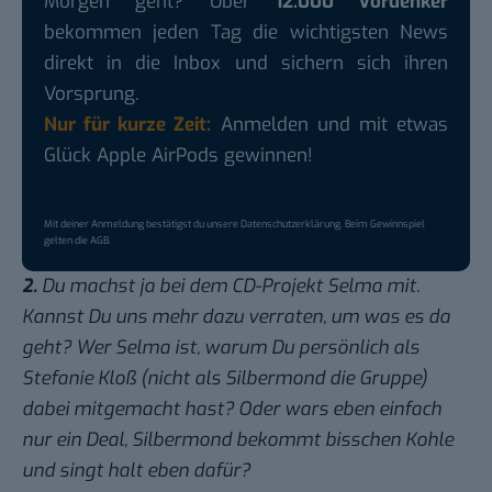
Morgen geht? Über
12.000 Vordenker
bekommen jeden Tag die wichtigsten News
direkt in die Inbox und sichern sich ihren
Vorsprung.
Nur für kurze Zeit:
Anmelden und mit etwas
Glück Apple AirPods gewinnen!
Mit deiner Anmeldung bestätigst du unsere
Datenschutzerklärung
. Beim Gewinnspiel
gelten die
AGB
.
2.
Du machst ja bei dem CD-Projekt Selma mit.
Kannst Du uns mehr dazu verraten, um was es da
geht? Wer Selma ist, warum Du persönlich als
Stefanie Kloß (nicht als Silbermond die Gruppe)
dabei mitgemacht hast? Oder wars eben einfach
nur ein Deal, Silbermond bekommt bisschen Kohle
und singt halt eben dafür?