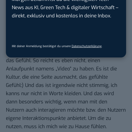
nicht wirklich schaffen wird. Es ist trotz allem -eben
News aus KI, Green Tech & digitaler Wirtschaft –
den o.g. Punkten wie Geomappping, Blogging,
direkt, exklusiv und kostenlos in deine Inbox.
Tagging- ein 08/15 Auftritt einer regionalen
Webseite, die ihren eigentlichen Anziehungspunkten
noch Gesicht verleihen muss, bevor das wirklich
klappt. Denn jeder einzelne Hauptnavigationspunkt
Mit deiner Anmeldung bestätigst du unsere
Datenschutzerklärung
.
kommt recht gesichtlos daher, irgendwie fehlt mir
das Gefühl. So reicht es eben nicht, einen
Anlaufpunkt namens „Video“ zu haben. Es ist die
Kultur, die eine Seite ausmacht, das gefühlte
Gefühl:) Und das ist irgendwie nicht stimmig, ich
kanns nur nicht in Worte kleiden. Und das wird
dann besonders wichtig, wenn man mit den
Nutzern auch interagieren möchte bzw. den Nutzern
eigene Interaktionspunkte anbietet. Um die zu
nutzen, muss ich mich wie zu Hause fühlen.