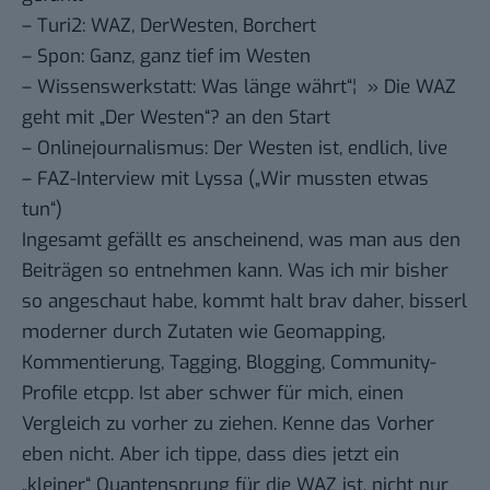
– Turi2:
WAZ, DerWesten, Borchert
– Spon:
Ganz, ganz tief im Westen
– Wissenswerkstatt:
Was länge währt“¦ » Die WAZ
geht mit „Der Westen“? an den Start
– Onlinejournalismus:
Der Westen ist, endlich, live
–
FAZ-Interview mit Lyssa
(„Wir mussten etwas
tun“)
Ingesamt gefällt es anscheinend, was man aus den
Beiträgen so entnehmen kann. Was ich mir bisher
so angeschaut habe, kommt halt brav daher, bisserl
moderner durch Zutaten wie Geomapping,
Kommentierung, Tagging, Blogging,
Community-
Profile
etcpp. Ist aber schwer für mich, einen
Vergleich zu vorher zu ziehen. Kenne das Vorher
eben nicht. Aber ich tippe, dass dies jetzt ein
„kleiner“ Quantensprung für die WAZ ist, nicht nur