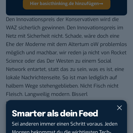
Hier basicthinking.de hinzufügen
Den Innovationspreis der Konservativen wird die
WAZ sicherlich gewinnen. Den Innovationspreis im
Netz mit Sicherheit nicht. Schade, wäre doch eine
Ehe der Moderne mit dem Altertum oW problemlos
möglich und machbar, wir reden ja nicht von Rocket
Science oder das Der Westen zu einem Social
Network entartet, statt das zu sein, was es ist, eine
lokale Nachrichtenseite. So ist man lediglich auf
halbem Wege stehengeblieben. Nicht Fisch nicht
Fleisch. Langweilig modern. Bisserl
stromlinienförmiger. Also, schauen wir mal, ob man
damit nur gut oder richtig, richtig gut fahren wird.
Smarter als dein Feed
Ich tippe, dass man das Ziel, den bisherigen
Sei anderen immer einen Schritt voraus. Jeden
Leserkreis zu vergrößern, mit dem jetzigen Auftritt
Morgen bekommst du die wichtigsten Tech-