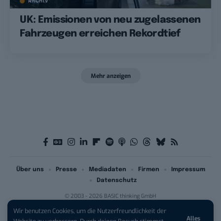
ARCHIV
UK: Emissionen von neu zugelassenen
Fahrzeugen erreichen Rekordtief
Mehr anzeigen
Über uns
Presse
Mediadaten
Firmen
Impressum
Datenschutz
© 2003 - 2026 BASIC thinking GmbH
Wir benutzen Cookies, um die Nutzerfreundlichkeit der
Alles
iPhone 17 Pro sichern:
Für 1 € +