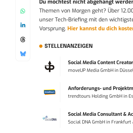
Du möchtest nicht abgehängt werde
Themen von Morgen geht? Über 12.0
unser Tech-Briefing mit den wichtigst
Vorsprung.
Hier kannst du dich kost
STELLENANZEIGEN
Social Media Content Creato
moveUP Media GmbH
in
Düsse
Anforderungs- und Projektma
trendtours Holding GmbH
in
E
Social Media Consultant & Ac
Social DNA GmbH
in
Frankfurt