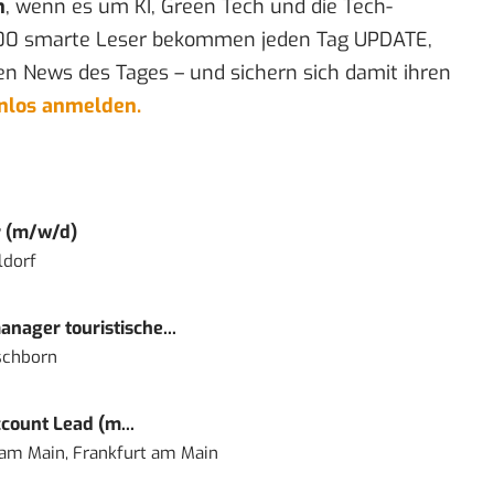
n
, wenn es um KI, Green Tech und die Tech-
00 smarte Leser bekommen jeden Tag UPDATE,
en News des Tages – und sichern sich damit ihren
enlos anmelden.
r (m/w/d)
ldorf
nager touristische...
schborn
count Lead (m...
 am Main, Frankfurt am Main