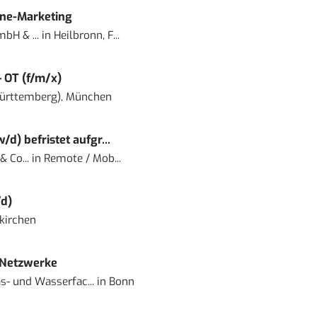
ine-Marketing
bH & ...
in
Heilbronn, F...
– OT (f/m/x)
ürttemberg), München
) befristet aufgr...
 Co...
in
Remote / Mob...
d)
kirchen
 Netzwerke
- und Wasserfac...
in
Bonn