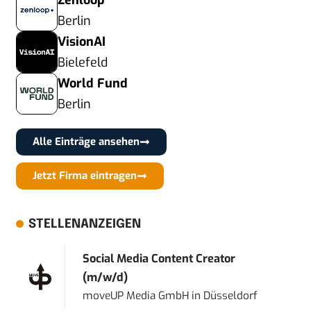
Zenloop
Berlin
VisionAI
Bielefeld
World Fund
Berlin
Alle Einträge ansehen
Jetzt Firma eintragen
STELLENANZEIGEN
Social Media Content Creator
(m/w/d)
moveUP Media GmbH
in
Düsseldorf