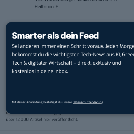
Heilbronn, F...
Endpoint Security Engineer – OT (f/m/x)
ZEISS
in
Oberkochen (Baden-Württemberg),
Smarter als dein Feed
München
Sei anderen immer einen Schritt voraus. Jeden Morg
bekommst du die wichtigsten Tech-News aus KI, Gree
Tech & digitaler Wirtschaft – direkt, exklusiv und
kostenlos in deine Inbox.
Robert Basic
Mit deiner Anmeldung bestätigst du unsere
Datenschutzerklärung
.
Robert Basic ist Namensgeber und Gründer von BASIC thinking
und hat die Seite 2009 abgegeben. Von 2004 bis 2009 hat er
über 12.000 Artikel hier veröffentlicht.