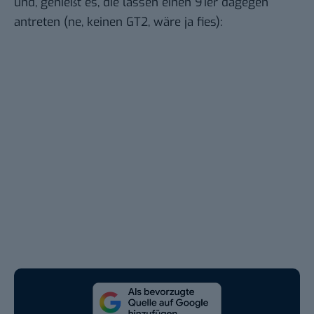
und
, genießt es, die lassen einen 91er dagegen
antreten (ne, keinen GT2, wäre ja fies):