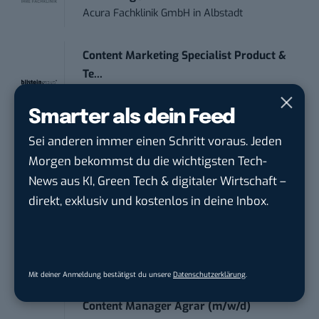
Acura Fachklinik GmbH
in
Albstadt
Content Marketing Specialist Product &
Te...
Ferdinand Bilstein GmbH & Co. KG
in
Ennepetal
Smarter als dein Feed
Sei anderen immer einen Schritt voraus. Jeden
IT Sales & Online Marketing Manager
Morgen bekommst du die wichtigsten Tech-
(m/w/...
News aus KI, Green Tech & digitaler Wirtschaft –
Instaffo GmbH
in
Karlsruhe
direkt, exklusiv und kostenlos in deine Inbox.
Endpoint Security Engineer – OT (f/m/x)
ZEISS
in
Oberkochen (Baden-Württemberg),
München
Mit deiner Anmeldung bestätigst du unsere
Datenschutzerklärung
.
Content Manager Agrar (m/w/d)