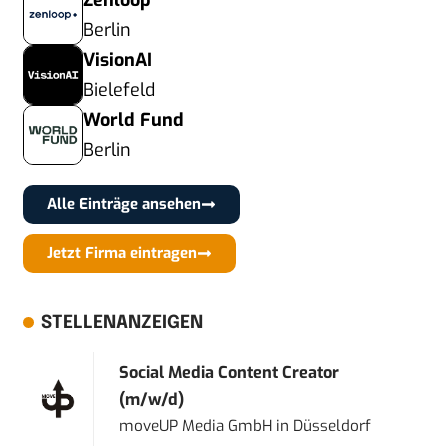
Zenloop
Berlin
VisionAI
Bielefeld
World Fund
Berlin
Alle Einträge ansehen
Jetzt Firma eintragen
STELLENANZEIGEN
Social Media Content Creator
(m/w/d)
moveUP Media GmbH
in
Düsseldorf