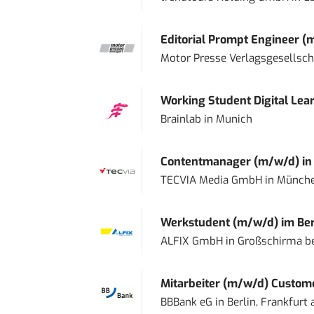
Editorial Prompt Engineer (
Motor Presse Verlagsgesellsc
Working Student Digital Lear
Brainlab
in
Munich
Contentmanager (m/w/d) in T
TECVIA Media GmbH
in
Münch
Werkstudent (m/w/d) im Ber
ALFIX GmbH
in
Großschirma be
Mitarbeiter (m/w/d) Custome
BBBank eG
in
Berlin, Frankfurt