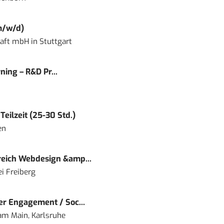
m/w/d)
haft mbH
in
Stuttgart
ning – R&D Pr...
eilzeit (25-30 Std.)
en
eich Webdesign &amp...
i Freiberg
r Engagement / Soc...
 am Main, Karlsruhe