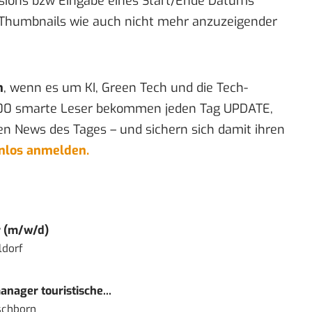
ssions bzw Eingabe eines Start/Ende Datums
r Thumbnails wie auch nicht mehr anzuzeigender
n
, wenn es um KI, Green Tech und die Tech-
00 smarte Leser bekommen jeden Tag UPDATE,
en News des Tages – und sichern sich damit ihren
enlos anmelden.
r (m/w/d)
ldorf
nager touristische...
schborn