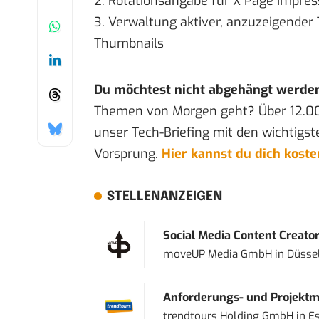
2. Rotationsangabe für X Page Impre
3. Verwaltung aktiver, anzuzeigende
Thumbnails
Du möchtest nicht abgehängt werde
Themen von Morgen geht? Über 12.0
unser Tech-Briefing mit den wichtigst
Vorsprung.
Hier kannst du dich kost
STELLENANZEIGEN
Social Media Content Creato
moveUP Media GmbH
in
Düsse
Anforderungs- und Projektma
trendtours Holding GmbH
in
E