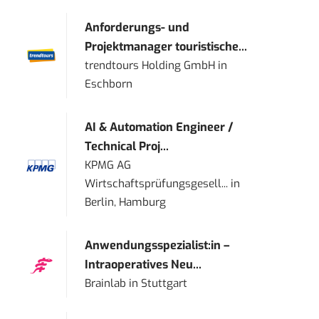
Anforderungs- und
Projektmanager touristische...
trendtours Holding GmbH
in
Eschborn
AI & Automation Engineer /
Technical Proj...
KPMG AG
Wirtschaftsprüfungsgesell...
in
Berlin, Hamburg
Anwendungsspezialist:in –
Intraoperatives Neu...
Brainlab
in
Stuttgart