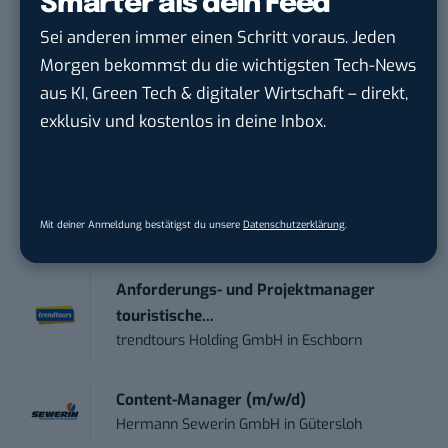
Smarter als dein Feed
Tag UPDATE, unser Tech-Briefing mit den
Sei anderen immer einen Schritt voraus. Jeden
wichtigsten News des Tages – und sichern sich
Morgen bekommst du die wichtigsten Tech-News
damit ihren Vorsprung.
Hier kannst du dich
aus KI, Green Tech & digitaler Wirtschaft – direkt,
kostenlos anmelden.
exklusiv und kostenlos in deine Inbox.
STELLENANZEIGEN
Social Media Content Creator (m/w/d)
Mit deiner Anmeldung bestätigst du unsere
Datenschutzerklärung
.
moveUP Media GmbH
in
Düsseldorf
Anforderungs- und Projektmanager
touristische...
trendtours Holding GmbH
in
Eschborn
Content-Manager (m/w/d)
Hermann Sewerin GmbH
in
Gütersloh