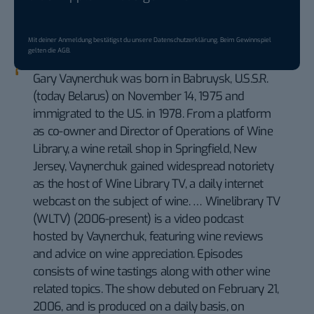
Mit deiner Anmeldung bestätigst du unsere
Datenschutzerklärung
. Beim Gewinnspiel
gelten die
AGB
.
Gary Vaynerchuk was born in Babruysk, U.S.S.R.
(today Belarus) on November 14, 1975 and
immigrated to the U.S. in 1978. From a platform
as co-owner and Director of Operations of Wine
Library, a wine retail shop in Springfield, New
Jersey, Vaynerchuk gained widespread notoriety
as the host of Wine Library TV, a daily internet
webcast on the subject of wine. … Winelibrary TV
(WLTV) (2006-present) is a video podcast
hosted by Vaynerchuk, featuring wine reviews
and advice on wine appreciation. Episodes
consists of wine tastings along with other wine
related topics. The show debuted on February 21,
2006, and is produced on a daily basis, on