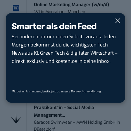
Online Marketing Manager (w/m/d)
1&1
in
Montabaur, München
Smarter als dein Feed
Marketing Specialist – AI & Content
Sei anderen immer einen Schritt voraus. Jeden
Manag...
FEINMETALL GmbH
in
Herrenberg bei
Morgen bekommst du die wichtigsten Tech-
Stuttgart
News aus KI, Green Tech & digitaler Wirtschaft –
direkt, exklusiv und kostenlos in deine Inbox.
Praktikum im E-Business – Business
Inte...
Liebherr-Hausgeräte Ochsenhausen GmbH
in
Ulm
Mit deiner Anmeldung bestätigst du unsere
Datenschutzerklärung
.
Praktikant*in – Social Media
Management...
Garados Swimwear – MWN Holding GmbH
in
Düsseldorf