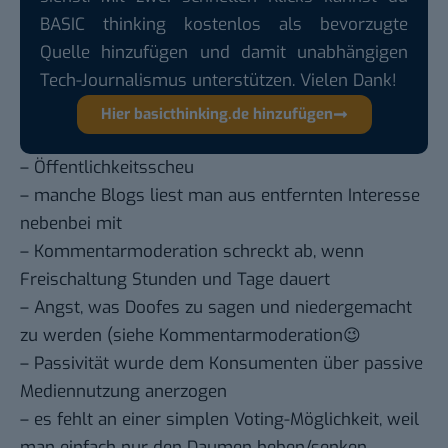
BASIC thinking kostenlos als bevorzugte
Quelle hinzufügen und damit unabhängigen
Tech-Journalismus unterstützen. Vielen Dank!
Hier basicthinking.de hinzufügen
– Öffentlichkeitsscheu
– manche Blogs liest man aus entfernten Interesse
nebenbei mit
– Kommentarmoderation schreckt ab, wenn
Freischaltung Stunden und Tage dauert
– Angst, was Doofes zu sagen und niedergemacht
zu werden (siehe
Kommentarmoderation
😉
– Passivität wurde dem Konsumenten über passive
Mediennutzung anerzogen
– es fehlt an einer simplen Voting-Möglichkeit, weil
man einfach nur den Daumen heben/senken