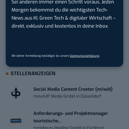
Sei anderen immer einen Schritt voraus. Jeden
Du möchtest nicht abgehängt werden
, wenn es um
Morgen bekommst du die wichtigsten Tech-
KI, Green Tech und die Tech-Themen von Morgen
News aus KI, Green Tech & digitaler Wirtschaft –
geht? Über 12.000 smarte Leser bekommen jeden
direkt, exklusiv und kostenlos in deine Inbox.
Tag UPDATE, unser Tech-Briefing mit den
wichtigsten News des Tages – und sichern sich
damit ihren Vorsprung.
Hier kannst du dich
kostenlos anmelden.
Mit deiner Anmeldung bestätigst du unsere
Datenschutzerklärung
.
STELLENANZEIGEN
Social Media Content Creator (m/w/d)
moveUP Media GmbH
in
Düsseldorf
Anforderungs- und Projektmanager
touristische...
trendtours Holding GmbH
in
Eschborn