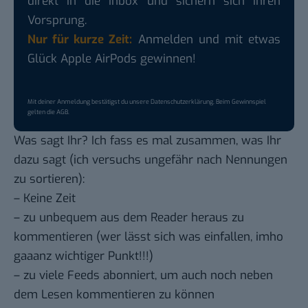
direkt in die Inbox und sichern sich ihren
Vorsprung.
Nur für kurze Zeit:
Anmelden und mit etwas
Glück Apple AirPods gewinnen!
Mit deiner Anmeldung bestätigst du unsere
Datenschutzerklärung
. Beim Gewinnspiel
gelten die
AGB
.
Was sagt Ihr? Ich fass es mal zusammen, was Ihr
dazu sagt (ich versuchs ungefähr nach Nennungen
zu sortieren):
– Keine Zeit
– zu unbequem aus dem Reader heraus zu
kommentieren (wer lässt sich was einfallen, imho
gaaanz wichtiger Punkt!!!)
– zu viele Feeds abonniert, um auch noch neben
dem Lesen kommentieren zu können