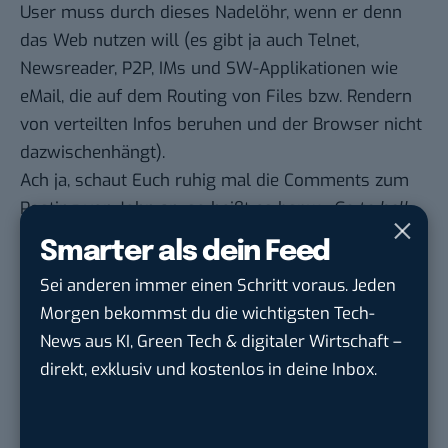
User muss durch dieses Nadelöhr, wenn er denn
das Web nutzen will (es gibt ja auch Telnet,
Newsreader, P2P, IMs und SW-Applikationen wie
eMail, die auf dem Routing von Files bzw. Rendern
von verteilten Infos beruhen und der Browser nicht
dazwischenhängt).
Ach ja, schaut Euch ruhig mal die Comments zum
Posting von John an, so heißt es bspw. „
Go to hell
with tracking data – we will stop this in Germany, if
Smarter als dein Feed
necessary, we will stop firefox
„. Ich scheine nicht
Sei anderen immer einen Schritt voraus. Jeden
der einzige User zu sein, der sich den Kopp macht,
Morgen bekommst du die wichtigsten Tech-
ob ein Browser-Anbieter über den Tellerrand
News aus KI, Green Tech & digitaler Wirtschaft –
schauen sollte oder nicht. Wobei ich gerne beide
direkt, exklusiv und kostenlos in deine Inbox.
Seiten sehe, nicht von vornherein den Gedanken
ablehnen will. Wird aber auf alle Fälle spannend,
denn das Terrain ist voller Tretminen und gerade in