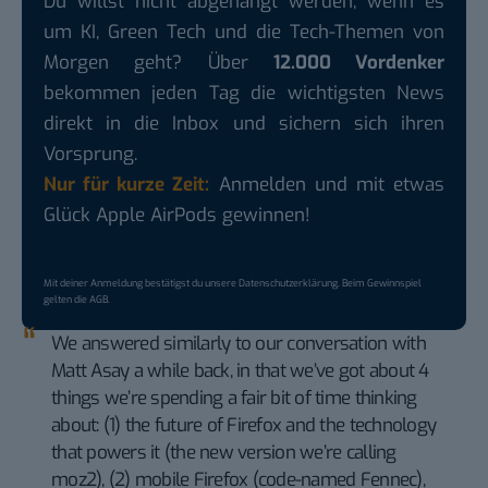
Du willst nicht abgehängt werden, wenn es
um KI, Green Tech und die Tech-Themen von
Morgen geht? Über
12.000 Vordenker
bekommen jeden Tag die wichtigsten News
direkt in die Inbox und sichern sich ihren
Vorsprung.
Nur für kurze Zeit:
Anmelden und mit etwas
Glück Apple AirPods gewinnen!
Mit deiner Anmeldung bestätigst du unsere
Datenschutzerklärung
. Beim Gewinnspiel
gelten die
AGB
.
We answered similarly to our conversation with
Matt Asay a while back, in that we’ve got about 4
things we’re spending a fair bit of time thinking
about: (1) the future of Firefox and the technology
that powers it (the new version we’re calling
moz2), (2) mobile Firefox (code-named Fennec),