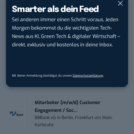
Anforderungs- und Projektmanager
Smarter als dein Feed
touristische...
Sei anderen immer einen Schritt voraus. Jeden
trendtours Holding GmbH
in
Eschborn
Morgen bekommst du die wichtigsten Tech-
News aus KI, Green Tech & digitaler Wirtschaft –
Contentmanager (m/w/d) in Teilzeit (25-
direkt, exklusiv und kostenlos in deine Inbox.
30 Std.)
TECVIA Media GmbH
in
München
Werkstudent (m/w/d) im Bereich
Mit deiner Anmeldung bestätigst du unsere
Datenschutzerklärung
.
Webdesign &amp...
ALFIX GmbH
in
Großschirma bei Freiberg
Mitarbeiter (m/w/d) Customer
Engagement / Soc...
BBBank eG
in
Berlin, Frankfurt am Main,
Karlsruhe