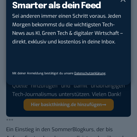
http://de.wikipedia.org/wiki/Weblog
.
Smarter als dein Feed
Fragen hierzu gerne hier im Weblog, oder in der
Sei anderen immer einen Schritt voraus. Jeden
Mailingliste.
Morgen bekommst du die wichtigsten Tech-
News aus KI, Green Tech & digitaler Wirtschaft –
direkt, exklusiv und kostenlos in deine Inbox.
Google lässt dich jetzt selbst bestimmen,
welche Quellen du in der Suche häufiger
siehst. Mit zwei schnellen Klicks kannst du
Mit deiner Anmeldung bestätigst du unsere
Datenschutzerklärung
.
BASIC thinking kostenlos als bevorzugte
Quelle hinzufügen und damit unabhängigen
Tech-Journalismus unterstützen. Vielen Dank!
Hier basicthinking.de hinzufügen
***
Ein Einstieg in den SommerBlogkurs, der bis