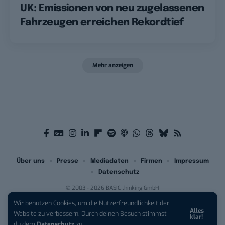
UK: Emissionen von neu zugelassenen
Fahrzeugen erreichen Rekordtief
Mehr anzeigen
Über uns
Presse
Mediadaten
Firmen
Impressum
Datenschutz
© 2003 - 2026 BASIC thinking GmbH
Wir benutzen Cookies, um die Nutzerfreundlichkeit der
Alles
iPhone 17 Pro sichern:
Für 1 € +
Website zu verbessern. Durch deinen Besuch stimmst
klar!
200 € Hardware-Bonus!
du dem
Datenschutz
zu.