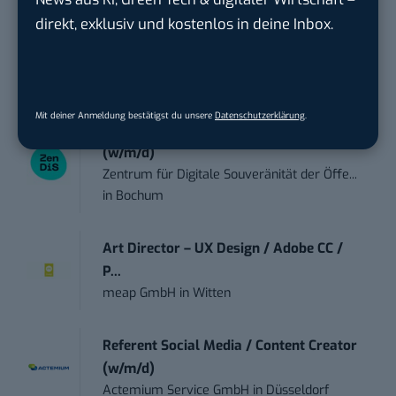
Praktikant*in – Social Media
direkt, exklusiv und kostenlos in deine Inbox.
Management...
Garados Swimwear – MWN Holding GmbH
in
Düsseldorf
Mit deiner Anmeldung bestätigst du unsere
Datenschutzerklärung
.
Community Manager:in Open Source
(w/m/d)
Zentrum für Digitale Souveränität der Öffe...
in
Bochum
Art Director – UX Design / Adobe CC /
P...
meap GmbH
in
Witten
Referent Social Media / Content Creator
(w/m/d)
Actemium Service GmbH
in
Düsseldorf