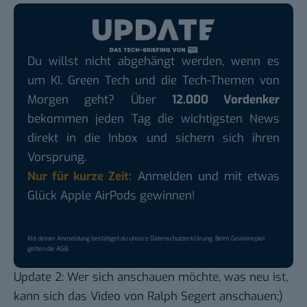
Du willst nicht abgehängt werden, wenn es
um KI, Green Tech und die Tech-Themen von
Morgen geht? Über
12.000 Vordenker
bekommen jeden Tag die wichtigsten News
direkt in die Inbox und sichern sich ihren
Vorsprung.
Nur für kurze Zeit:
Anmelden und mit etwas
Glück Apple AirPods gewinnen!
Mit deiner Anmeldung bestätigst du unsere
Datenschutzerklärung
. Beim Gewinnspiel
gelten die
AGB
.
Update 2: Wer sich anschauen möchte, was neu ist,
kann sich das
Video von Ralph Segert
anschauen;)