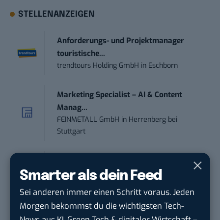
STELLENANZEIGEN
Anforderungs- und Projektmanager
touristische...
trendtours Holding GmbH
in
Eschborn
Marketing Specialist – AI & Content
Manag...
FEINMETALL GmbH
in
Herrenberg bei
Stuttgart
Praktikum im E-Business – Business
Inte...
Smarter als dein Feed
Liebherr-Hausgeräte Ochsenhausen GmbH
Sei anderen immer einen Schritt voraus. Jeden
in
Ulm
Morgen bekommst du die wichtigsten Tech-
News aus KI, Green Tech & digitaler Wirtschaft –