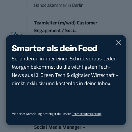
Handelskammer
in
Berlin
Teamleiter (m/w/d) Customer
Engagement / Soci...
BBBank eG
in
Berlin, Frankfurt am Main,
Karlsruhe
Smarter als dein Feed
Sei anderen immer einen Schritt voraus. Jeden
Content Manager (m/w/g) mit
Morgen bekommst du die wichtigsten Tech-
Schwerpunkt Socia...
News aus KI, Green Tech & digitaler Wirtschaft –
LEUCHTTURM1917
in
Geesthacht
direkt, exklusiv und kostenlos in deine Inbox.
Marketing Manager Social Media and
Content (m...
Wave In Motion GmbH
in
Köln, Köln
Mit deiner Anmeldung bestätigst du unsere
Datenschutzerklärung
.
Social Media Manager –