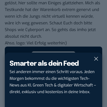
gelöst, hier sollte man Einiges glattziehen. Mich als
Testkunde hat der Warenkorb extrem genervt und
wenn ich die Jungs nicht virtuell kennen würde,
wäre ich weg gewesen. Schaut Euch doch bitte
Shops wie Cyberport an. So gehts das imho jetzt
absolut nicht durch.
Ahso, logo: Viel Erfolg weiterhin:)
Smarter als dein Feed
Google lässt dich jetzt selbst bestimmen,
Sei anderen immer einen Schritt voraus. Jeden
welche Quellen du in der Suche häufiger
Morgen bekommst du die wichtigsten Tech-
siehst. Mit zwei schnellen Klicks kannst du
News aus KI, Green Tech & digitaler Wirtschaft –
BASIC thinking kostenlos als bevorzugte
direkt, exklusiv und kostenlos in deine Inbox.
Quelle hinzufügen und damit unabhängigen
Tech-Journalismus unterstützen. Vielen Dank!