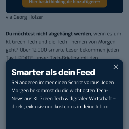
Hier basicthinking.de hinzufügen
via
Georg Holzer
Du möchtest nicht abgehängt werden
, wenn es um
KI, Green Tech und die Tech-Themen von Morgen
geht? Über 12.000 smarte Leser bekommen jeden
Tag UPDATE, unser Tech-Briefing mit den
wichtigsten News des Tages – und sichern sich
Smarter als dein Feed
damit ihren Vorsprung.
Hier kannst du dich
kostenlos anmelden.
Sei anderen immer einen Schritt voraus. Jeden
Morgen bekommst du die wichtigsten Tech-
News aus KI, Green Tech & digitaler Wirtschaft –
STELLENANZEIGEN
direkt, exklusiv und kostenlos in deine Inbox.
Social Media Content Creator (m/w/d)
moveUP Media GmbH
in
Düsseldorf