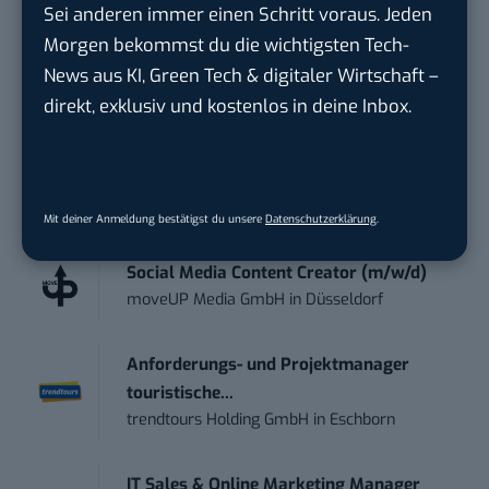
Sei anderen immer einen Schritt voraus. Jeden
geht? Über 12.000 smarte Leser bekommen jeden
Morgen bekommst du die wichtigsten Tech-
Tag UPDATE, unser Tech-Briefing mit den
News aus KI, Green Tech & digitaler Wirtschaft –
wichtigsten News des Tages – und sichern sich
direkt, exklusiv und kostenlos in deine Inbox.
damit ihren Vorsprung.
Hier kannst du dich
kostenlos anmelden.
STELLENANZEIGEN
Mit deiner Anmeldung bestätigst du unsere
Datenschutzerklärung
.
Social Media Content Creator (m/w/d)
moveUP Media GmbH
in
Düsseldorf
Anforderungs- und Projektmanager
touristische...
trendtours Holding GmbH
in
Eschborn
IT Sales & Online Marketing Manager