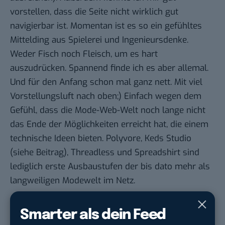
vorstellen, dass die Seite nicht wirklich gut
navigierbar ist. Momentan ist es so ein gefühltes
Mittelding aus Spielerei und Ingenieursdenke.
Weder Fisch noch Fleisch, um es hart
auszudrücken. Spannend finde ich es aber allemal.
Und für den Anfang schon mal ganz nett. Mit viel
Vorstellungsluft nach oben;) Einfach wegen dem
Gefühl, dass die Mode-Web-Welt noch lange nicht
das Ende der Möglichkeiten erreicht hat, die einem
technische Ideen bieten. Polyvore,
Keds Studio
(siehe
Beitrag
),
Threadless
und
Spreadshirt
sind
lediglich erste Ausbaustufen der bis dato mehr als
langweiligen Modewelt im Netz.
Du möchtest nicht abgehängt werden
, wenn es um
Smarter als dein Feed
KI, Green Tech und die Tech-Themen von Morgen