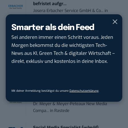
befristet aufgr...
Josera Erbacher Service GmbH & Co...
in
Remote / Mob...
Smarter als dein Feed
Social Media Manager (m/w/d)
Sei anderen immer einen Schritt voraus. Jeden
BANNERKÖNIG GmbH
in
Gelsenkirchen
Morgen bekommst du die wichtigsten Tech-
News aus KI, Green Tech & digitaler Wirtschaft –
Referent (m/w/d) Technik & Netzwerke
direkt, exklusiv und kostenlos in deine Inbox.
DVGW Deutscher Verein des Gas- und
Wasserfac...
in
Bonn
Social Media Manager / Content Creator
Mit deiner Anmeldung bestätigst du unsere
Datenschutzerklärung
.
(m/w/d)
Dr. Meyer & Meyer-Peteaux New Media
Compa...
in
Rastede
Social Media Specialist (w/m/d)