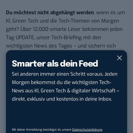
Du möchtest nicht abgehängt werden
, wenn es um
KI, Green Tech und die Tech-Themen von Morgen
geht? Über 12.000 smarte Leser bekommen jeden
Tag UPDATE, unser Tech-Briefing mit den
wichtigsten News des Tages – und sichern sich
damit ihren Vorsprung.
Hier kannst du dich
kostenlos anmelden.
Smarter als dein Feed
Sei anderen immer einen Schritt voraus. Jeden
STELLENANZEIGEN
Morgen bekommst du die wichtigsten Tech-
News aus KI, Green Tech & digitaler Wirtschaft –
Social Media Content Creator (m/w/d)
direkt, exklusiv und kostenlos in deine Inbox.
moveUP Media GmbH
in
Düsseldorf
Anforderungs- und Projektmanager
touristische...
Mit deiner Anmeldung bestätigst du unsere
Datenschutzerklärung
.