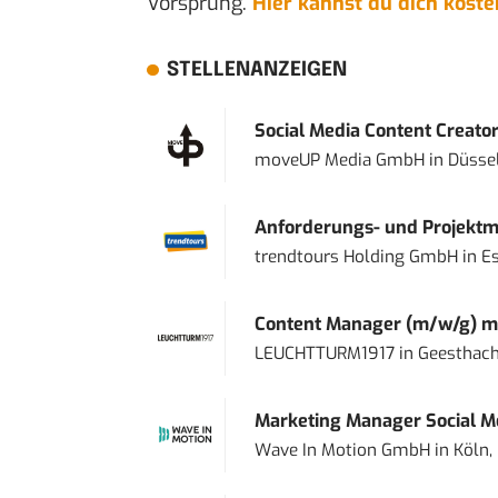
Vorsprung.
Hier kannst du dich kost
STELLENANZEIGEN
Social Media Content Creato
moveUP Media GmbH
in
Düsse
Anforderungs- und Projektma
trendtours Holding GmbH
in
E
Content Manager (m/w/g) mi
LEUCHTTURM1917
in
Geesthach
Marketing Manager Social Me
Wave In Motion GmbH
in
Köln,