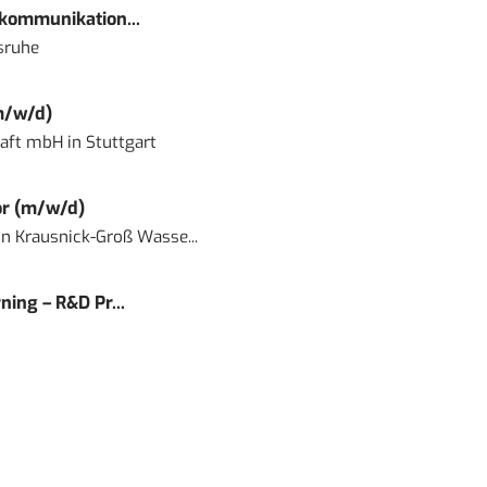
kommunikation...
sruhe
m/w/d)
haft mbH
in
Stuttgart
or (m/w/d)
in
Krausnick-Groß Wasse...
ning – R&D Pr...