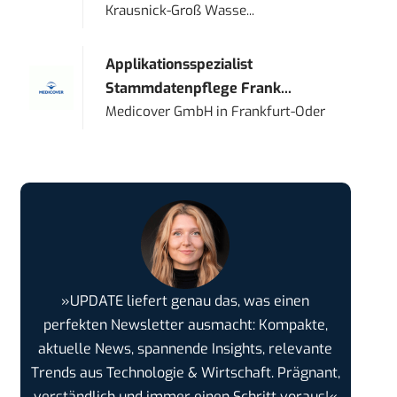
Krausnick-Groß Wasse...
Applikationsspezialist
Stammdatenpflege Frank...
Medicover GmbH
in
Frankfurt-Oder
»UPDATE liefert genau das, was einen
perfekten Newsletter ausmacht: Kompakte,
aktuelle News, spannende Insights, relevante
Trends aus Technologie & Wirtschaft. Prägnant,
verständlich und immer einen Schritt voraus!«