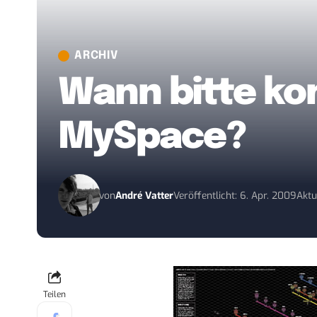
ARCHIV
Wann bitte ko
MySpace?
von
André Vatter
Veröffentlicht: 6. Apr. 2009
Aktu
Teilen