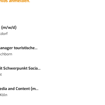
enlos anmelden.
r (m/w/d)
ldorf
nager touristische...
schborn
t Schwerpunkt Socia...
t
dia and Content (m...
 Köln