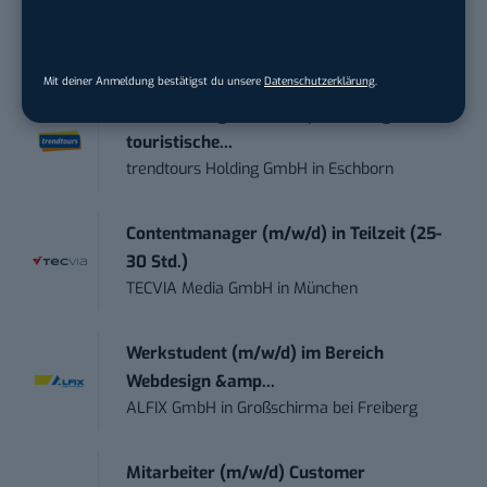
Social Media Content Creator (m/w/d)
moveUP Media GmbH
in
Düsseldorf
Mit deiner Anmeldung bestätigst du unsere
Datenschutzerklärung
.
Anforderungs- und Projektmanager
touristische...
trendtours Holding GmbH
in
Eschborn
Contentmanager (m/w/d) in Teilzeit (25-
30 Std.)
TECVIA Media GmbH
in
München
Werkstudent (m/w/d) im Bereich
Webdesign &amp...
ALFIX GmbH
in
Großschirma bei Freiberg
Mitarbeiter (m/w/d) Customer