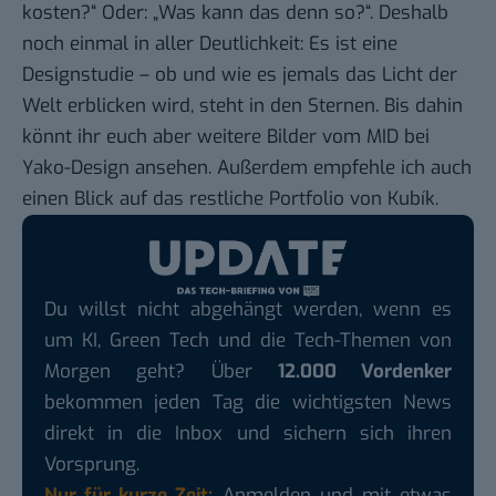
kosten?“ Oder: „Was kann das denn so?“. Deshalb
noch einmal in aller Deutlichkeit: Es ist eine
Designstudie – ob und wie es jemals das Licht der
Welt erblicken wird, steht in den Sternen. Bis dahin
könnt ihr euch aber
weitere Bilder vom MID
bei
Yako-Design ansehen. Außerdem empfehle ich auch
einen Blick auf das
restliche Portfolio von Kubík
.
Du willst nicht abgehängt werden, wenn es
um KI, Green Tech und die Tech-Themen von
Morgen geht? Über
12.000 Vordenker
bekommen jeden Tag die wichtigsten News
direkt in die Inbox und sichern sich ihren
Vorsprung.
Nur für kurze Zeit:
Anmelden und mit etwas