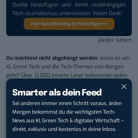
Quelle hinzufügen und damit unabhängigen
Tech-Journalismus unterstützen. Vielen Dank!
Hier basicthinking.de hinzufügen
(André Vatter)
Du möchtest nicht abgehängt werden
, wenn es um
KI, Green Tech und die Tech-Themen von Morgen
geht? Über 12.000 smarte Leser bekommen jeden
Tag UPDATE, unser Tech-Briefing mit den
Smarter als dein Feed
wichtigsten News des Tages – und sichern sich
damit ihren Vorsprung.
Hier kannst du dich
Sei anderen immer einen Schritt voraus. Jeden
kostenlos anmelden.
Morgen bekommst du die wichtigsten Tech-
News aus KI, Green Tech & digitaler Wirtschaft –
STELLENANZEIGEN
direkt, exklusiv und kostenlos in deine Inbox.