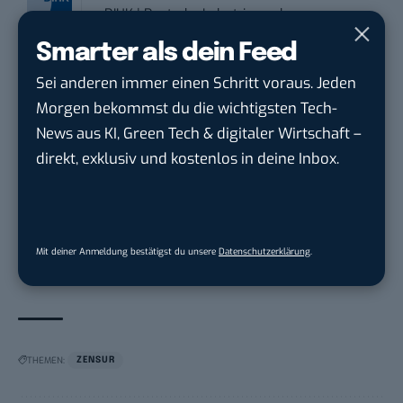
DIHK | Deutsche Industrie- und
Handelskammer
in
Berlin
Smarter als dein Feed
Sei anderen immer einen Schritt voraus. Jeden
Teamleiter (m/w/d) Customer
Morgen bekommst du die wichtigsten Tech-
Engagement / Soci...
News aus KI, Green Tech & digitaler Wirtschaft –
BBBank eG
in
Berlin, Frankfurt am Main,
Karlsruhe
direkt, exklusiv und kostenlos in deine Inbox.
Content Manager (m/w/g) mit
Schwerpunkt Socia...
Mit deiner Anmeldung bestätigst du unsere
Datenschutzerklärung
.
LEUCHTTURM1917
in
Geesthacht
THEMEN:
ZENSUR