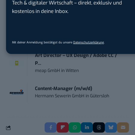
Tech & digitaler Wirtschaft – direkt, exklusiv und
kostenlos in deine Inbox.
Content Marketing Specialist Product &
Te...
Ferdinand Bilstein GmbH & Co. KG
in
Ennepetal
Mit deiner Anmeldung bestätigst du unsere
Datenschutzerklärung
.
Art Director – UX Design / Adobe CC /
P...
meap GmbH
in
Witten
Content-Manager (m/w/d)
Hermann Sewerin GmbH
in
Gütersloh