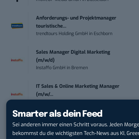
Anforderungs- und Projektmanager
touristische...
trendtours Holding GmbH
in
Eschborn
Sales Manager Digital Marketing
(m/w/d)
Instaffo GmbH
in
Bremen
IT Sales & Online Marketing Manager
(m/w/...
Instaffo GmbH
in
Karlsruhe
Smarter als dein Feed
Marketing Manager – Content
Sei anderen immer einen Schritt voraus. Jeden Morg
Marketing /...
bekommst du die wichtigsten Tech-News aus KI, Gree
Acura Fachklinik GmbH
in
Albstadt